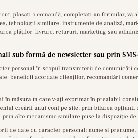
ont, plasați o comandă, completați un formular, vă a
ies, tehnologii similare, instrumente de analiză, mark
area plăților, livrare, retururi, marketing sau admin
mail sub formă de newsletter sau prin SMS
er personal în scopul transmiterii de comunicări co
te, beneficii acordate clienților, recomandări comer
 în măsura în care v-ați exprimat în prealabil cons
ul creării unui cont pe site, prin bifarea opțiunii d
u prin alte mecanisme similare puse la dispoziție d
gorii de date cu caracter personal: nume și prenume,