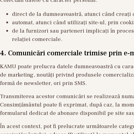
direct de la dumneavoastră, atunci când creați c
automat, atunci când utilizați site-ul, prin cook
de la furnizori sau parteneri implicați în proces
relației comerciale.
4. Comunicări comerciale trimise prin e-
KAMU poate prelucra datele dumneavoastră cu caract
de marketing, noutăți privind produsele comercializa
formă de newsletter, ori prin SMS.
Transmiterea acestor comunicări se realizează numai
Consimțământul poate fi exprimat, după caz, la moment
formularul dedicat de abonare disponibil pe site sa
În acest context, pot fi prelucrate următoarele cate