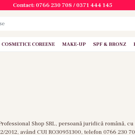
Contact: 0766 230 708 / 0371 444 145
COSMETICE COREENE
MAKE-UP
SPF & BRONZ
ofessional Shop SRL, persoană juridică română, cu sed
3932/2012, având CUI RO30951300, telefon 0766 230 7