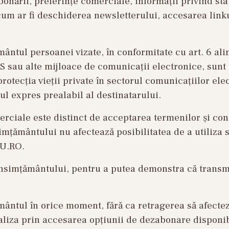
onării, preferințe comerciale, informații privind st
um ar fi deschiderea newsletterului, accesarea linkur
ântul persoanei vizate, în conformitate cu art. 6 alin
sau alte mijloace de comunicații electronice, sunt a
rotecția vieții private în sectorul comunicațiilor el
l expres prealabil al destinatarului.
iale este distinct de acceptarea termenilor și condi
mțământului nu afectează posibilitatea de a utiliza s
MU.RO.
simțământului, pentru a putea demonstra că transmi
mântul în orice moment, fără ca retragerea să afectez
liza prin accesarea opțiunii de dezabonare disponibil