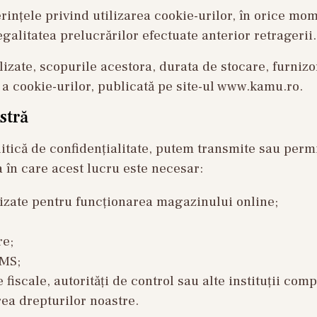
rințele privind utilizarea cookie-urilor, în orice mo
alitatea prelucrărilor efectuate anterior retragerii.
ilizate, scopurile acestora, durata de stocare, furniz
e a cookie-urilor, publicată pe site-ul www.kamu.ro.
stră
litică de confidențialitate, putem transmite sau per
 în care acest lucru este necesar:
ilizate pentru funcționarea magazinului online;
re;
SMS;
e fiscale, autorități de control sau alte instituții co
ea drepturilor noastre.