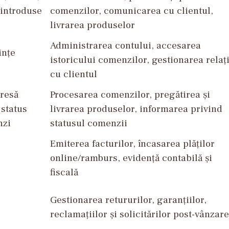
 introduse
comenzilor, comunicarea cu clientul,
livrarea produselor
Administrarea contului, accesarea
ințe
istoricului comenzilor, gestionarea relaț
cu clientul
resă
Procesarea comenzilor, pregătirea și
 status
livrarea produselor, informarea privind
nzi
statusul comenzii
Emiterea facturilor, încasarea plăților
online/ramburs, evidență contabilă și
fiscală
Gestionarea retururilor, garanțiilor,
reclamațiilor și solicitărilor post-vânzare