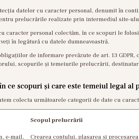
tecția datelor cu caracter personal, denumit în con
entru prelucrările realizate prin intermediul site-u
cu caracter personal colectăm, în ce scopuri le folosi
aveți în legătură cu datele dumneavoastră.
 obligațiilor de informare prevăzute de art. 13 GDPR
torului, scopurile și temeiurile prelucrării, destinata
n ce scopuri și care este temeiul legal al 
 putem colecta următoarele categorii de date cu carac
Scopul prelucrării
, e-mail,
Crearea contului, plasarea și procesarea