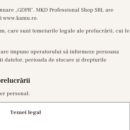
tinuare „GDPR”, MKD Professional Shop SRL are
lui www.kamu.ro.
m, care sunt temeiurile legale ale prelucrării, cui le
, care impune operatorului să informeze persoana
rii datelor, perioada de stocare și drepturile
prelucrării
ter personal:
Temei legal