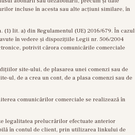
atusul abonării sau dezabonării, precum și date
ilor incluse în acesta sau alte acțiuni similare, în
. (1) lit. a) din Regulamentul (UE) 2016/679. În cazul
vute în vedere și dispozițiile Legii nr. 506/2004
ectronice, potrivit cărora comunicările comerciale
țiilor site-ului, de plasarea unei comenzi sau de
ite-ul, de a crea un cont, de a plasa comenzi sau de
terea comunicărilor comerciale se realizează în
e legalitatea prelucrărilor efectuate anterior
ă în contul de client, prin utilizarea linkului de