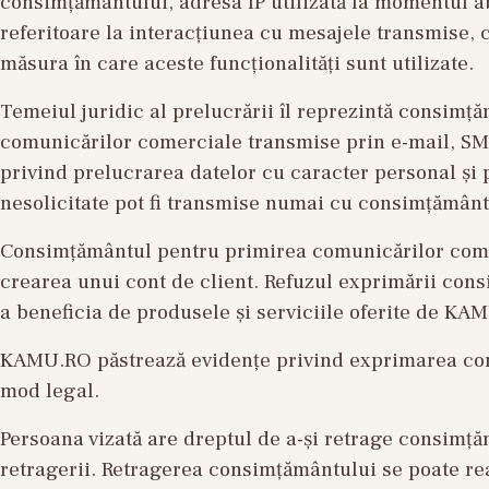
consimțământului, adresa IP utilizată la momentul ab
referitoare la interacțiunea cu mesajele transmise, c
măsura în care aceste funcționalități sunt utilizate.
Temeiul juridic al prelucrării îl reprezintă consimțăm
comunicărilor comerciale transmise prin e-mail, SMS 
privind prelucrarea datelor cu caracter personal și p
nesolicitate pot fi transmise numai cu consimțământu
Consimțământul pentru primirea comunicărilor comerc
crearea unui cont de client. Refuzul exprimării consi
a beneficia de produsele și serviciile oferite de KA
KAMU.RO păstrează evidențe privind exprimarea con
mod legal.
Persoana vizată are dreptul de a-și retrage consimță
retragerii. Retragerea consimțământului se poate rea