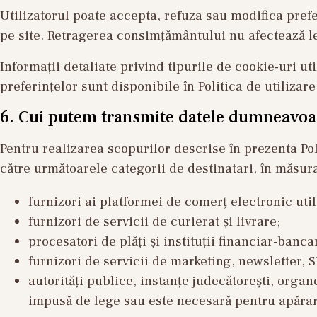
Utilizatorul poate accepta, refuza sau modifica prefe
pe site. Retragerea consimțământului nu afectează leg
Informații detaliate privind tipurile de cookie-uri ut
preferințelor sunt disponibile în Politica de utilizar
6. Cui putem transmite datele dumneavoa
Pentru realizarea scopurilor descrise în prezenta Po
către următoarele categorii de destinatari, în măsura
furnizori ai platformei de comerț electronic ut
furnizori de servicii de curierat și livrare;
procesatori de plăți și instituții financiar-banca
furnizori de servicii de marketing, newsletter, 
autorități publice, instanțe judecătorești, organ
impusă de lege sau este necesară pentru apărar