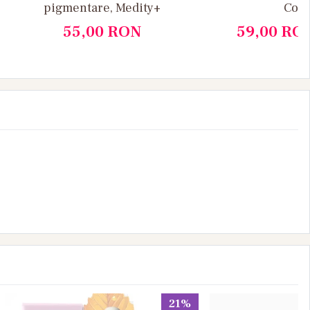
pigmentare, Medity+
Cola
55,00
RON
59,00
RO
21%