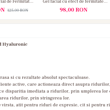
cial de Fermitate
Gel facial cu efect de fermitate,
Hidratare si
hidratare si regenerare profunda
ON
98,00
RON
125,00
RON
ozitate
cu Peptide
id Hyaluronic
grasa si cu rezultate absolut spectaculoase.
nte active, care actioneaza direct asupra ridurilor, 
 disparitia imediata a ridurilor, prin umplerea lor 
rea ridurilor, prin stringerea lor.
 virsta, atit pentru riduri de expresie, cit si pentru 