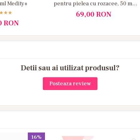
 ml Medity+
pentru pielea cu rozacee, 50 ml
Medity+
69,00
RON
0
RON
Detii sau ai utilizat produsul?
Posteaza review
16%