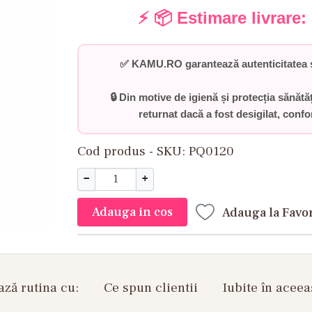
⚡ 📦 Estimare livrare:
✅
KAMU.RO garantează autenticitatea ș
🔒 Din motive de igienă și protecția sănătă
returnat dacă a fost desigilat
, conf
Cod produs - SKU
PQ0120
−
+
Adauga in cos
Adauga la Favo
ză rutina cu:
Ce spun clientii
Iubite în aceea