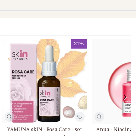
21%
YAMUNA skIN - Rosa Care - ser
Anua - Niacina