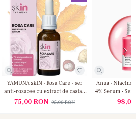
YAMUNA skIN - Rosa Care - ser
Anua - Niacina
anti-rozacee cu extract de castan
4% Serum - Ser 
indian
pete pigmentare
75,00
RON
98,0
95,00
RON