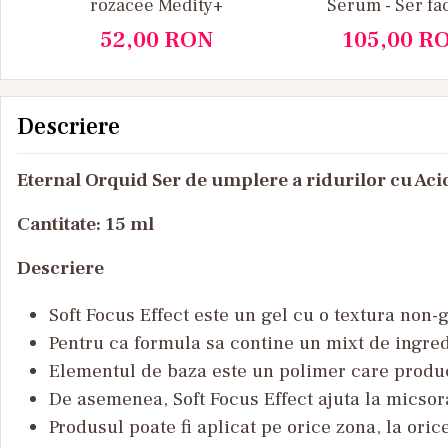
rozacee Medity+
Serum - Ser fa
Anti Age, 
52,00
RON
105,00
R
Lumin
Descriere
Eternal Orquid Ser de umplere a ridurilor cu Ac
Cantitate: 15 ml
Descriere
Soft Focus Effect este un gel cu o textura non-
Pentru ca formula sa contine un mixt de ingredie
Elementul de baza este un polimer care produce
De asemenea, Soft Focus Effect ajuta la micsora
Produsul poate fi aplicat pe orice zona, la orice