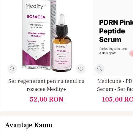
Ser regenerant pentru tenul cu
Medicube - PD
rozacee Medity+
Serum - Ser fa
Anti Age, 
52,00
RON
105,00
R
Lumin
Avantaje Kamu