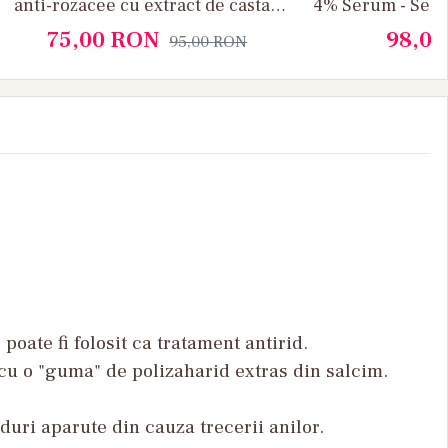
anti-rozacee cu extract de castan
4% Serum - Ser 
indian
pete pigmentare
75,00
RON
98,0
95,00
RON
poate fi folosit ca tratament antirid.
cu o "guma" de polizaharid extras din salcim.
riduri aparute din cauza trecerii anilor.