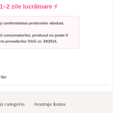
1–2 zile lucrătoare
⚡
i conformitatea produselor vândute.
ții consumatorilor,
produsul nu poate fi
orm prevederilor
OUG nr. 34/2014
.
rite
și categorie
Avantaje Kamu