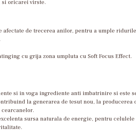
si oricarei virste.
e afectate de trecerea anilor, pentru a umple ridurile
.
atinging cu grija zona umpluta cu Soft Focus Effect.
ente si in voga ingrediente anti imbatrinire si este s
contribuind la generarea de tesut nou, la producerea 
a cearcanelor.
excelenta sursa naturala de energie, pentru celulele p
italitate.