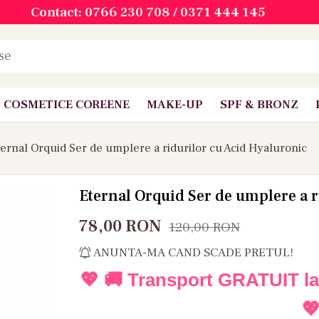
Contact: 0766 230 708 / 0371 444 145
COSMETICE COREENE
MAKE-UP
SPF & BRONZ
ernal Orquid Ser de umplere a ridurilor cu Acid Hyaluronic
Eternal Orquid Ser de umplere a r
78,00
RON
120,00
RON
ANUNTA-MA CAND SCADE PRETUL!
💖 🚚 Transport GRATUIT l
