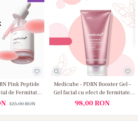
RN Pink Peptide
Medicube - PDRN Booster Gel –
cial de Fermitate
Gel facial cu efect de fermitate,
Hidratare si
hidratare si regenerare profunda
ON
98,00
RON
125,00
RON
ozitate
cu Peptide