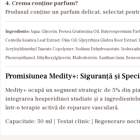
4. Crema conține parfum?
Produsul conține un parfum delicat, selectat pentru
Ingrediente:
Aqua, Glycerin, Persea Gratissima Oil, Butyrospermum Parkii
Centella Asiatica Leaf Extract, Olus Oil, Glycyrrhiza Glabra Root Extrac
Acryloyldimethyl Taurate Copolymer, Sodium Dehydroacetate, Isohexadeca
Phenoxyethanol, Ethylhexylglycerin, Maltodextrin, Xanthan Gum, Benzoic
Promisiunea Medity+: Siguranță și Speci
Medity+ ocupă un segment strategic de 5% din piaț
integrarea hesperidinei studiate și a ingredientel
într-o terapie activă de reparare vasculară.
Capacitate: 50 ml | Testat clinic | Regenerare noct