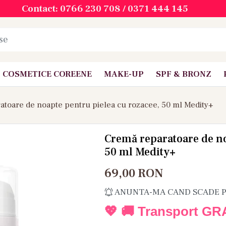
Contact: 0766 230 708 / 0371 444 145
COSMETICE COREENE
MAKE-UP
SPF & BRONZ
atoare de noapte pentru pielea cu rozacee, 50 ml Medity+
Cremă reparatoare de no
50 ml Medity+
69,00
RON
ANUNTA-MA CAND SCADE 
💖 🚚 Transport GR