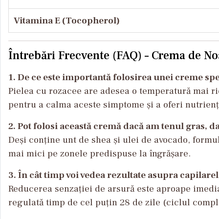
Vitamina E (Tocopherol)
Întrebări Frecvente (FAQ) – Crema de N
1. De ce este importantă folosirea unei creme sp
Pielea cu rozacee are adesea o temperatură mai ri
pentru a calma aceste simptome și a oferi nutrienți
2. Pot folosi această cremă dacă am tenul gras, d
Deși conține unt de shea și ulei de avocado, formul
mai mici pe zonele predispuse la îngrășare.
3. În cât timp voi vedea rezultate asupra capilare
Reducerea senzației de arsură este aproape imediat
regulată timp de cel puțin 28 de zile (ciclul compl