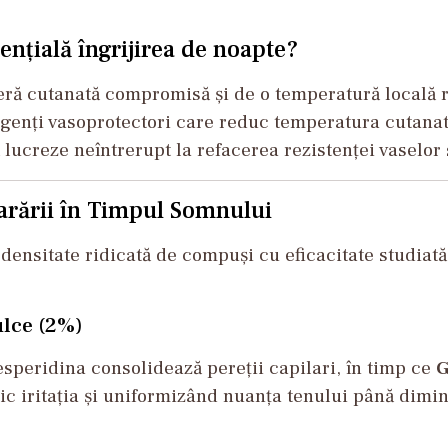
ențială îngrijirea de noapte?
eră cutanată compromisă și de o temperatură locală r
agenți vasoprotectori care reduc temperatura cutanat
 lucreze neîntrerupt la refacerea rezistenței vaselor
arării în Timpul Somnului
densitate ridicată de compuși cu eficacitate studiată
ulce (2%)
esperidina consolidează pereții capilari, în timp ce
G
ic iritația și uniformizând nuanța tenului până dimin
)