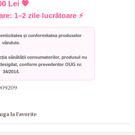
00 Lei
💖
rare:
1–2 zile lucrătoare
⚡
ticitatea și conformitatea produselor
vândute.
ecția sănătății consumatorilor,
produsul nu
desigilat
, conform prevederilor
OUG nr.
34/2014
.
009209
uga la Favorite