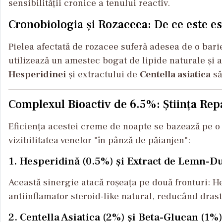
sensibilității cronice a tenului reactiv.
Cronobiologia și Rozaceea: De ce este es
Pielea afectată de rozacee suferă adesea de o bari
utilizează un amestec bogat de lipide naturale și 
Hesperidinei
și extractului de
Centella asiatica
să
Complexul Bioactiv de 6.5%: Știința Rep
Eficiența acestei creme de noapte se bazează pe o 
vizibilitatea venelor "în pânză de păianjen":
1. Hesperidină (0.5%) și Extract de Lemn-D
Această sinergie atacă roșeața pe două fronturi: H
antiinflamator steroid-like natural, reducând drast
2. Centella Asiatica (2%) și Beta-Glucan (1%