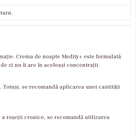
cturn.
amație. Crema de noapte Medity+ este formulată
e zi nu îi are în aceleași concentrații.
t. Totuși, se recomandă aplicarea unei cantități
 a roșeții cronice, se recomandă utilizarea