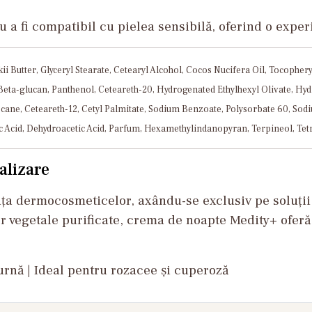
 a fi compatibil cu pielea sensibilă, oferind o experi
 Butter, Glyceryl Stearate, Cetearyl Alcohol, Cocos Nucifera Oil, Tocophery
t, Beta-glucan, Panthenol, Ceteareth-20, Hydrogenated Ethylhexyl Olivate, H
ne, Ceteareth-12, Cetyl Palmitate, Sodium Benzoate, Polysorbate 60, Sodium
 Acid, Dehydroacetic Acid, Parfum, Hexamethylindanopyran, Terpineol, Tetr
alizare
a dermocosmeticelor, axându-se exclusiv pe soluții 
or vegetale purificate, crema de noapte Medity+ oferă
urnă | Ideal pentru rozacee și cuperoză