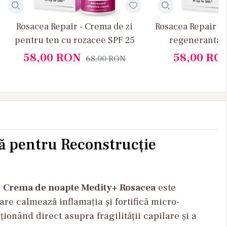
Rosacea Repair - Crema de zi
Rosacea Repair -
pentru ten cu rozacee SPF 25
regeneranta p
roza
58,00
RON
58,00
RO
68,00
RON
ă pentru Reconstrucție
.
Crema de noapte Medity+ Rosacea
este
re calmează inflamația și fortifică micro-
ionând direct asupra fragilității capilare și a