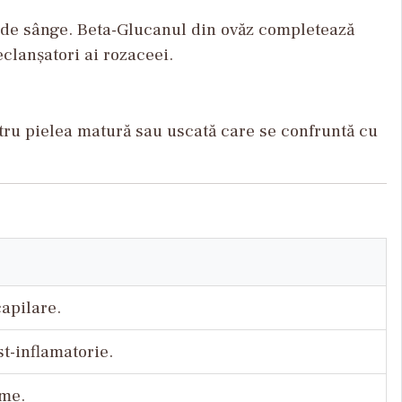
r de sânge. Beta-Glucanul din ovăz completează
eclanșatori ai rozaceei.
ntru pielea matură sau uscată care se confruntă cu
capilare.
t-inflamatorie.
ime.