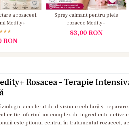
tare a rozaceei,
Spray calmant pentru piele
 ml Medity+
rozacee Medity+
83,00
RON
0
RON
dity+ Rosacea – Terapie Intensiv
ă
iziologic accelerat de diviziune celulară și reparare
l critic, oferind un complex de ingrediente active ca
ală este pilonul central în tratamentul rozaceei, acț