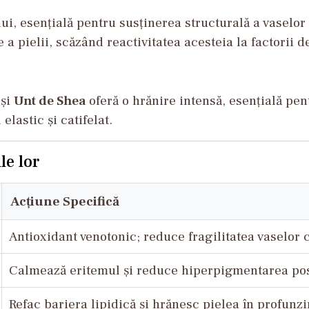
ui, esențială pentru susținerea structurală a vaselo
 a pielii, scăzând reactivitatea acesteia la factorii d
și
Unt de Shea
oferă o hrănire intensă, esențială pe
lastic și catifelat.
le lor
Acțiune Specifică
Antioxidant venotonic; reduce fragilitatea vaselor 
Calmează eritemul și reduce hiperpigmentarea pos
Refac bariera lipidică și hrănesc pielea în profunz