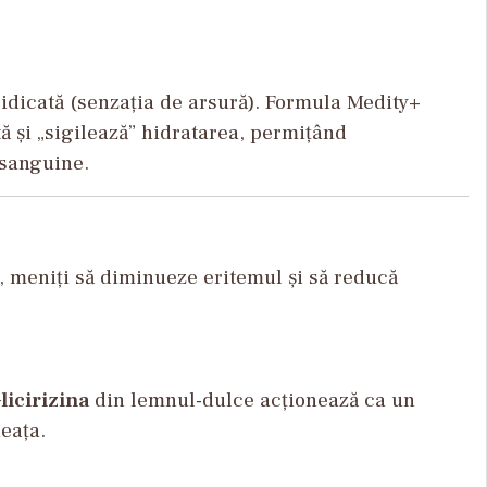
idicată (senzația de arsură). Formula Medity+
ă și „sigilează” hidratarea, permițând
 sanguine.
, meniți să diminueze eritemul și să reducă
licirizina
din lemnul-dulce acționează ca un
eața.