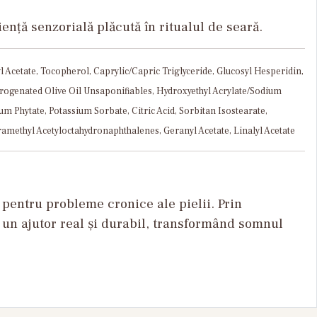
ență senzorială plăcută în ritualul de seară.
l Acetate, Tocopherol, Caprylic/Capric Triglyceride, Glucosyl Hesperidin,
ydrogenated Olive Oil Unsaponifiables, Hydroxyethyl Acrylate/Sodium
 Phytate, Potassium Sorbate, Citric Acid, Sorbitan Isostearate,
amethyl Acetyloctahydronaphthalenes, Geranyl Acetate, Linalyl Acetate
pentru probleme cronice ale pielii. Prin
 un ajutor real și durabil, transformând somnul