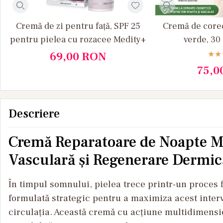
Cremă de zi pentru față, SPF 25
Cremă de corec
pentru pielea cu rozacee Medity+
verde, 30
69,00
RON
75,0
Descriere
Cremă Reparatoare de Noapte Me
Vasculară și Regenerare Dermic
În timpul somnului, pielea trece printr-un proces f
formulată strategic pentru a maximiza acest interva
circulația. Această cremă cu acțiune multidimension