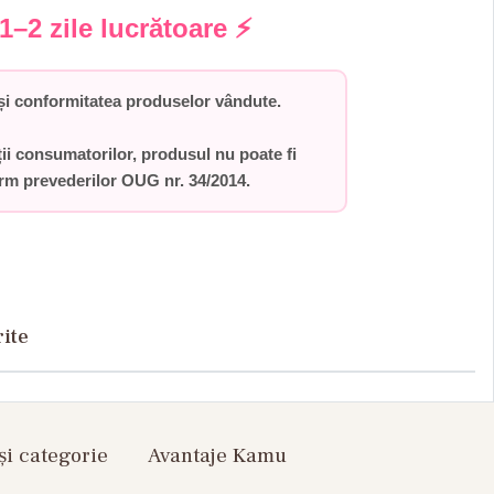
1–2 zile lucrătoare
⚡
i conformitatea produselor vândute.
ții consumatorilor,
produsul nu poate fi
orm prevederilor
OUG nr. 34/2014
.
rite
și categorie
Avantaje Kamu