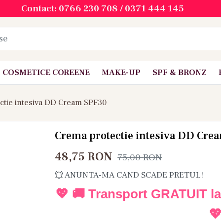
Contact: 0766 230 708 / 0371 444 145
COSMETICE COREENE
MAKE-UP
SPF & BRONZ
ctie intesiva DD Cream SPF30
Crema protectie intesiva DD Cre
48,75
RON
75,00
RON
ANUNTA-MA CAND SCADE PRETUL!
💖 🚚 Transport GRATUIT l
