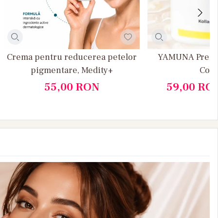
Crema pentru reducerea petelor
YAMUNA Presti
pigmentare, Medity+
Cola
55,00
RON
59,00
RO