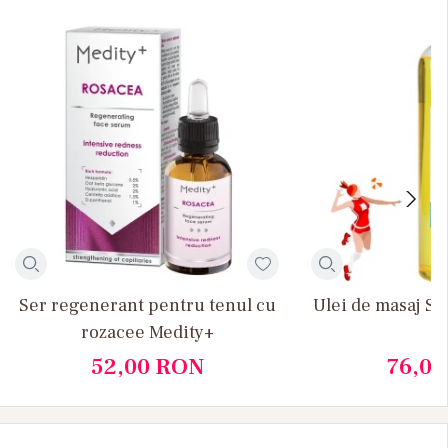
Ser regenerant pentru tenul cu
Ulei de masaj S
rozacee Medity+
52,00
RON
76,0