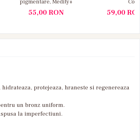
pigmentare, Medity+
Cola
55,00
RON
59,00
RO
 hidrateaza, protejeaza, hraneste si regenereaza
 pentru un bronz uniform.
ispusa la imperfectiuni.