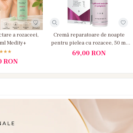
tare a rozaceei,
Cremă reparatoare de noapte
 ml Medity+
pentru pielea cu rozacee, 50 ml
Medity+
69,00
RON
0
RON