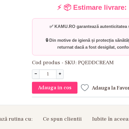
⚡ 📦 Estimare livrare:
✅
KAMU.RO garantează autenticitatea ș
🔒 Din motive de igienă și protecția sănătă
returnat dacă a fost desigilat
, conf
Cod produs - SKU
PQEDDCREAM
−
+
Adauga in cos
Adauga la Favo
ză rutina cu:
Ce spun clientii
Iubite în aceea