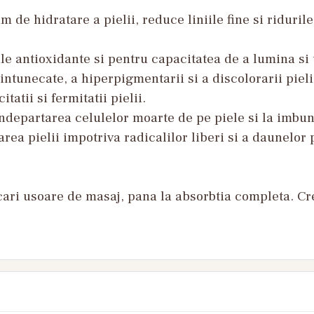
 de hidratare a pielii, reduce liniile fine si ridurile
le antioxidante si pentru capacitatea de a lumina si 
ntunecate, a hiperpigmentarii si a discolorarii piel
tatii si fermitatii pielii.
indepartarea celulelor moarte de pe piele si la imbunat
jarea pielii impotriva radicalilor liberi si a daunelo
cari usoare de masaj, pana la absorbtia completa. Cre