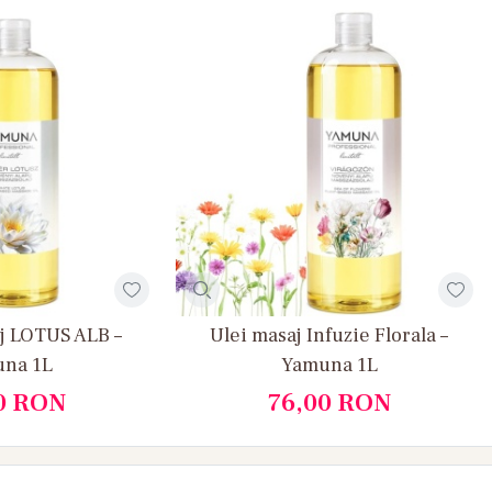
j LOTUS ALB –
Ulei masaj Infuzie Florala –
na 1L
Yamuna 1L
0
RON
76,00
RON