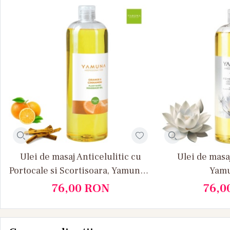
Ulei de masaj Anticelulitic cu
Ulei de masa
Portocale si Scortisoara, Yamuna 1
Yamu
L
76,00
RON
76,0