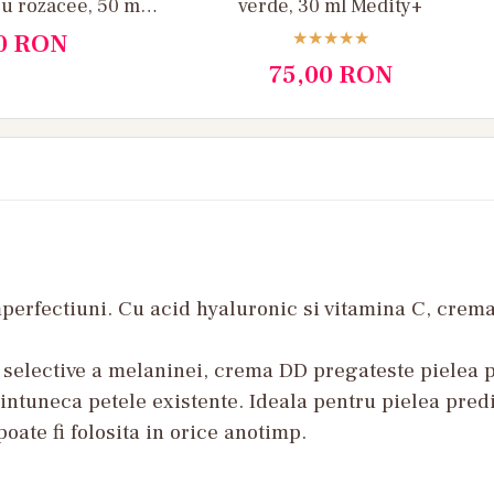
cu rozacee, 50 ml
verde, 30 ml Medity+
ity+
0
RON
75,00
RON
perfectiuni. Cu acid hyaluronic si vitamina C, crema
 si selective a melaninei, crema DD pregateste pielea
a intuneca petele existente. Ideala pentru pielea pred
oate fi folosita in orice anotimp.