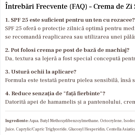
Întrebări Frecvente (FAQ) – Crema de Zi
1. SPF 25 este suficient pentru un ten cu rozacee?
SPF 25 oferă o protecție zilnică optimă pentru med
se recomandă reaplicarea sau utilizarea unei pălăr
2. Pot folosi crema pe post de bază de machiaj?
Da, textura sa lejeră a fost special concepută pentr
3. Ustură ochii la aplicare?
Formula este testată pentru pielea sensibilă, însă
4. Reduce senzația de "față fierbinte"?
Datorită apei de hamamelis și a pantenolului, crem
Ingrediente:
Aqua, Butyl Methoxydibenzoylmethane, Octocrylene, Isodecy
Juice, Caprylic/Capric Triglyceride, Glucosyl Hesperidin, Centella Asiat