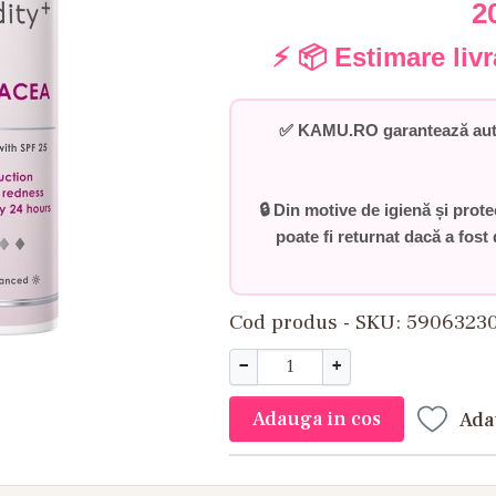
2
⚡ 📦 Estimare liv
✅
KAMU.RO garantează auten
🔒 Din motive de igienă și prot
poate fi returnat dacă a fost 
Cod produs - SKU
5906323
−
+
Adauga in cos
Ada