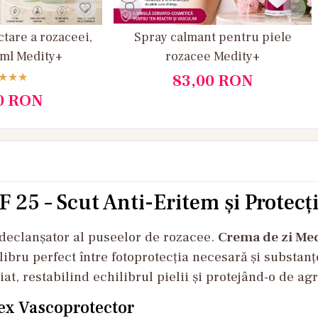
tare a rozaceei,
Spray calmant pentru piele
 ml Medity+
rozacee Medity+
83,00
RON
0
RON
 25 – Scut Anti-Eritem și Protecț
 declanșator al puseelor de rozacee.
Crema de zi Med
libru perfect între fotoprotecția necesară și substan
, restabilind echilibrul pielii și protejând-o de agr
lex Vascoprotector