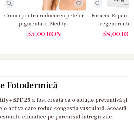
Crema pentru reducerea petelor
Rosacea Repair -
pigmentare, Medity+
regeneranta p
roza
55,00
RON
58,00
RO
ie Fotodermică
ity+ SPF 25
a fost creată ca o soluție preventivă și
țele active care reduc congestia vasculară. Această
esiunile climatice pe parcursul întregii zile.