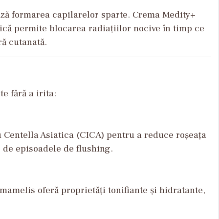
ează formarea capilarelor sparte. Crema Medity+
ică permite blocarea radiațiilor nocive în timp ce
ră cutanată.
 fără a irita:
u Centella Asiatica (CICA) pentru a reduce roșeața
e de episoadele de flushing.
amelis oferă proprietăți tonifiante și hidratante,