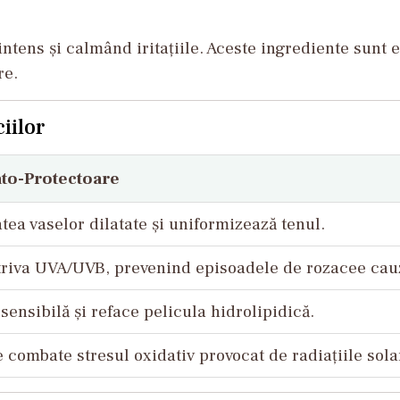
intens și calmând iritațiile. Aceste ingrediente sunt 
re.
iilor
to-Protectoare
atea vaselor dilatate și uniformizează tenul.
triva UVA/UVB, prevenind episoadele de rozacee cau
sensibilă și reface pelicula hidrolipidică.
 combate stresul oxidativ provocat de radiațiile sola