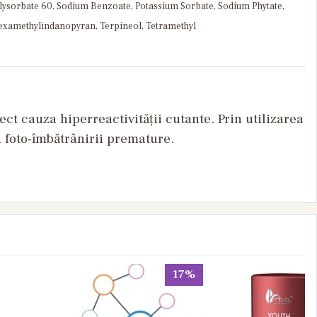
olysorbate 60, Sodium Benzoate, Potassium Sorbate, Sodium Phytate,
 Hexamethylindanopyran, Terpineol, Tetramethyl
t cauza hiperreactivității cutante. Prin utilizarea
a foto-îmbătrânirii premature.
17%