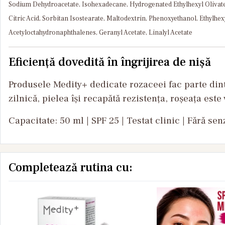
Sodium Dehydroacetate, Isohexadecane, Hydrogenated Ethylhexyl Olivate,
Citric Acid, Sorbitan Isostearate, Maltodextrin, Phenoxyethanol, Ethyl
Acetyloctahydronaphthalenes, Geranyl Acetate, Linalyl Acetate
Eficiență dovedită în îngrijirea de nișă
Produsele Medity+ dedicate rozaceei fac parte dint
zilnică, pielea își recapătă rezistența, roșeața est
Capacitate: 50 ml | SPF 25 | Testat clinic | Fără sen
Completează rutina cu: