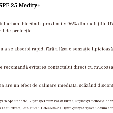
 SPF 25 Medity+
iul urban, blocând aproximativ 96% din radiațiile U
ii de protecție.
u a se absorbi rapid, fără a lăsa o senzație lipicioasă
 se recomandă evitarea contactului direct cu mucoasa
a are un efect de calmare imediată, scăzând disconfo
l Neopentanoate, Butyrospermum Parkii Butter, Ethylhexyl Methoxycinnamate
ica Leaf Extract, Beta-glucan, Ceteareth-20, Hydroxyethyl Acrylate/Sodium A