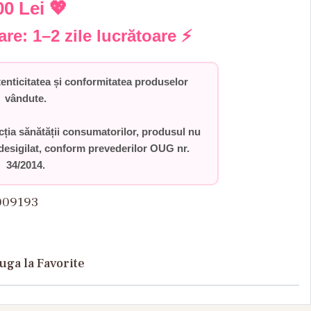
00 Lei
💖
rare:
1–2 zile lucrătoare
⚡
ticitatea și conformitatea produselor
vândute.
ecția sănătății consumatorilor,
produsul nu
desigilat
, conform prevederilor
OUG nr.
34/2014
.
009193
uga la Favorite