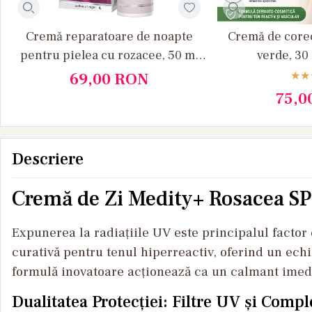
Cremă reparatoare de noapte
Cremă de corec
pentru pielea cu rozacee, 50 ml
verde, 30
Medity+
69,00
RON
75,0
Descriere
Cremă de Zi Medity+ Rosacea SPF
Expunerea la radiațiile UV este principalul factor
curativă pentru tenul hiperreactiv, oferind un echi
formulă inovatoare acționează ca un calmant imediat
Dualitatea Protecției: Filtre UV și Comp