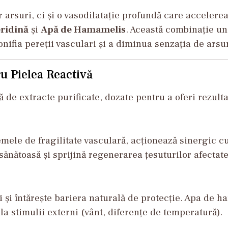
 arsuri, ci și o vasodilatație profundă care acceler
ridină
și
Apă de Hamamelis
. Această combinație un
onifia pereții vasculari și a diminua senzația de arsu
u Pielea Reactivă
de extracte purificate, dozate pentru a oferi rezultate
mele de fragilitate vasculară, acționează sinergic c
sănătoasă și sprijină regenerarea țesuturilor afectat
i întărește bariera naturală de protecție. Apa de ham
la stimulii externi (vânt, diferențe de temperatură).