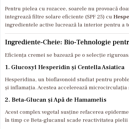
Pentru pielea cu rozacee, soarele nu provoacă doar
integrează filtre solare eficiente (SPF 25) cu
Hespe
ingredientele active lucrează la interior pentru a t
Ingrediente-Cheie: Bio-Tehnologie pentr
Eficiența cremei se bazează pe o selecție riguroasă 
1. Glucosyl Hesperidin și Centella Asiatica
Hesperidina, un bioflavonoid studiat pentru proble
și inflamația. Acestea accelerează microcirculația 
2. Beta-Glucan și Apă de Hamamelis
Acest complex vegetal susține refacerea epidermei ș
în timp ce Beta-glucanul scade reactivitatea pielii 