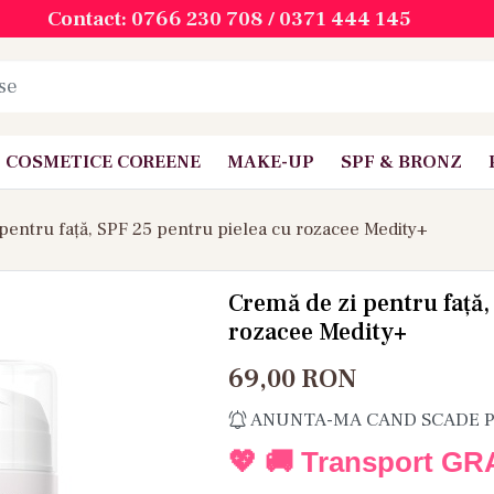
Contact: 0766 230 708 / 0371 444 145
COSMETICE COREENE
MAKE-UP
SPF & BRONZ
pentru față, SPF 25 pentru pielea cu rozacee Medity+
Cremă de zi pentru față,
rozacee Medity+
69,00
RON
ANUNTA-MA CAND SCADE 
💖 🚚 Transport GR