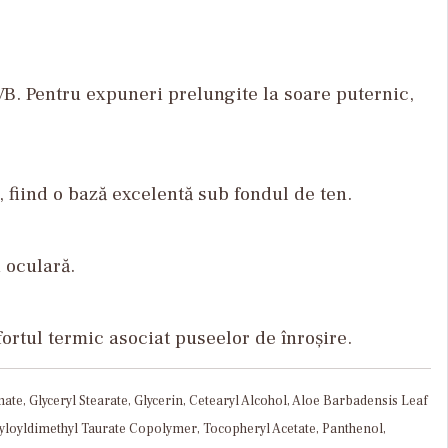
VB. Pentru expuneri prelungite la soare puternic,
, fiind o bază excelentă sub fondul de ten.
 oculară.
rtul termic asociat puseelor de înroșire.
, Glyceryl Stearate, Glycerin, Cetearyl Alcohol, Aloe Barbadensis Leaf
cryloyldimethyl Taurate Copolymer, Tocopheryl Acetate, Panthenol,