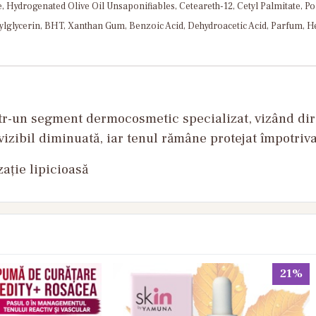
 Hydrogenated Olive Oil Unsaponifiables, Ceteareth-12, Cetyl Palmitate, P
hexylglycerin, BHT, Xanthan Gum, Benzoic Acid, Dehydroacetic Acid, Parfum,
r-un segment dermocosmetic specializat, vizând direc
e vizibil diminuată, iar tenul rămâne protejat împotriv
zație lipicioasă
21%