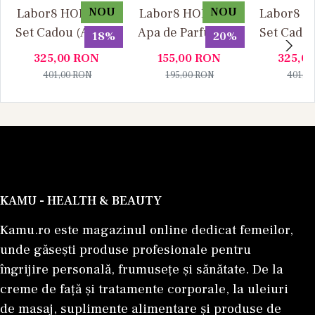
NOU
NOU
Labor8 HOD 881 -
Labor8 HOD 881 -
Labor8 BI
Set Cadou (Apa de
Apa de Parfum, 30
Set Cadou
18%
20%
Parfum 100 ml +
ml, Unisex
Parfum 1
325,00
RON
155,00
RON
325,0
Apa de Parfum 10
Apa de P
401,00
RON
195,00
RON
401,0
ml), Unisex
ml), U
KAMU - HEALTH & BEAUTY
Kamu.ro este magazinul online dedicat femeilor,
unde găsești produse profesionale pentru
îngrijire personală, frumusețe și sănătate. De la
creme de față și tratamente corporale, la uleiuri
de masaj, suplimente alimentare și produse de