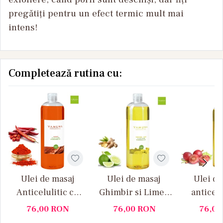
pregătiți pentru un efect termic mult mai
intens!
Completează rutina cu:
Ulei de masaj
Ulei de masaj
Ulei de
Anticelulitic cu
Ghimbir si Lime -
anticelu
Paprika Yamuna 1
Yamuna 1L
drenant 
76,00
RON
76,00
RON
76,0
L
de str