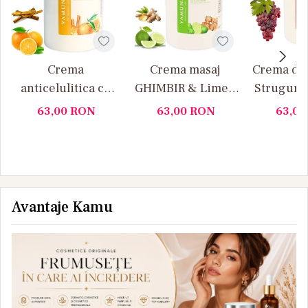
Crema
Crema masaj
Crema de 
anticelulitica cu
GHIMBIR & Lime –
Struguri
portocale si
Yamuna 1000ML
1 
63,00
RON
63,00
RON
63,0
scortisoara
Yamuna 1L
Avantaje Kamu