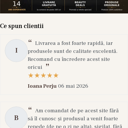
Ce spun clientii
Livrarea a fost foarte rapidă, iar
I
produsele sunt de calitate excelentă.
Recomand cu încredere acest site
oricui
Ioana Perju
06 mai 2026
Am comandat de pe acest site fără
B
să îl cunosc și produsul a venit foarte
repede (de pe o zi pe alta), sigilat, fără