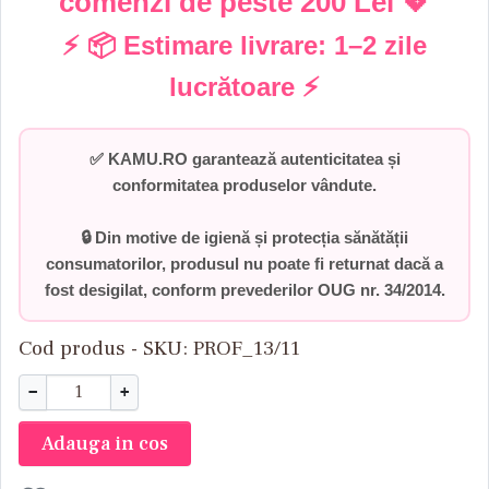
comenzi de peste
200 Lei
💖
⚡ 📦 Estimare livrare:
1–2 zile
lucrătoare
⚡
✅
KAMU.RO garantează autenticitatea și
conformitatea produselor vândute.
🔒 Din motive de igienă și protecția sănătății
consumatorilor,
produsul nu poate fi returnat dacă a
fost desigilat
, conform prevederilor
OUG nr. 34/2014
.
Cod produs - SKU
PROF_13/11
−
+
Adauga in cos