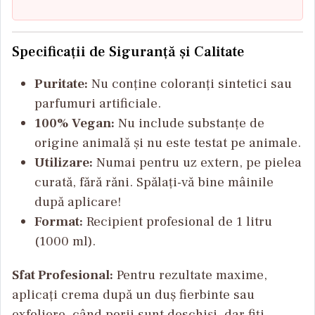
Specificații de Siguranță și Calitate
Puritate:
Nu conține coloranți sintetici sau
parfumuri artificiale.
100% Vegan:
Nu include substanțe de
origine animală și nu este testat pe animale.
Utilizare:
Numai pentru uz extern, pe pielea
curată, fără răni. Spălați-vă bine mâinile
după aplicare!
Format:
Recipient profesional de 1 litru
(1000 ml).
Sfat Profesional:
Pentru rezultate maxime,
aplicați crema după un duș fierbinte sau
exfoliere, când porii sunt deschiși, dar fiți