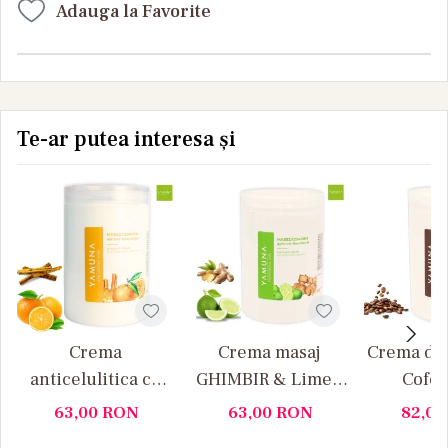
Adauga la Favorite
Te-ar putea interesa și
Crema
Crema masaj
Crema de 
anticelulitica cu
GHIMBIR & Lime –
Cofei
portocale si
Yamuna 1000ML
Scorti
63,00
RON
63,00
RON
82,0
scortisoara
YAMUNA 