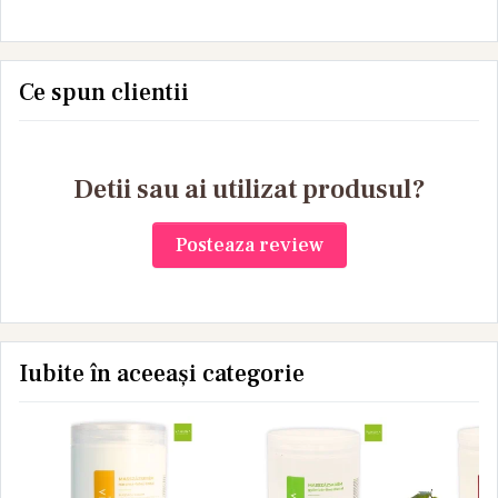
Yamun
Ce spun clientii
Detii sau ai utilizat produsul?
Posteaza review
Iubite în aceeași categorie