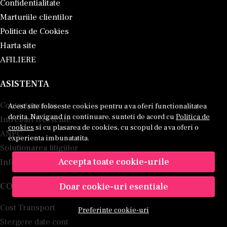
Confidentialitate
Marturiile clientilor
Politica de Cookies
Harta site
AFILIERE
ASISTENTA
Contacteaza-ne
Acest site foloseste cookies pentru a va oferi functionalitatea
dorita. Navigand in continuare, sunteti de acord cu
Politica de
Intrebari frecvente
cookies
si cu plasarea de cookies, cu scopul de a va oferi o
ANPC
experienta imbunatatita.
Solutionarea litigiilor
Accepta toate cookie-urile
Informatii legale
CONT CLIENT
Doar cookie-uri esentiale
Cost Transport
Preferinte cookie-uri
Stergere date cont