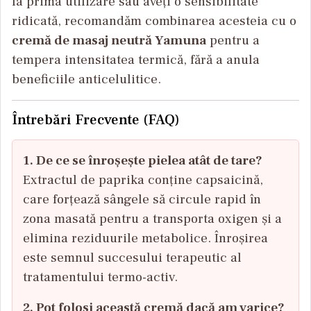
la prima utilizare sau aveți o sensibilitate
ridicată, recomandăm combinarea acesteia cu o
cremă de masaj neutră Yamuna
pentru a
tempera intensitatea termică, fără a anula
beneficiile anticelulitice.
Întrebări Frecvente (FAQ)
1. De ce se înroșește pielea atât de tare?
Extractul de paprika conține capsaicină,
care forțează sângele să circule rapid în
zona masată pentru a transporta oxigen și a
elimina reziduurile metabolice. Înroșirea
este semnul succesului terapeutic al
tratamentului termo-activ.
2. Pot folosi această cremă dacă am varice?