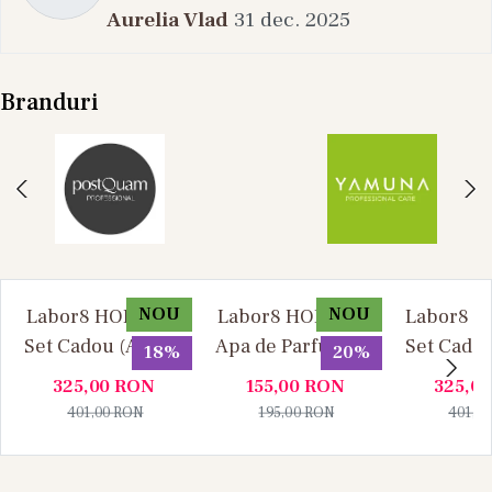
Aurelia Vlad
31 dec. 2025
Branduri
NOU
NOU
Labor8 HOD 881 -
Labor8 HOD 881 -
Labor8 BI
Set Cadou (Apa de
Apa de Parfum, 30
Set Cadou
18%
20%
Parfum 100 ml +
ml, Unisex
Parfum 1
325,00
RON
155,00
RON
325,0
Apa de Parfum 10
Apa de P
401,00
RON
195,00
RON
401,0
ml), Unisex
ml), U