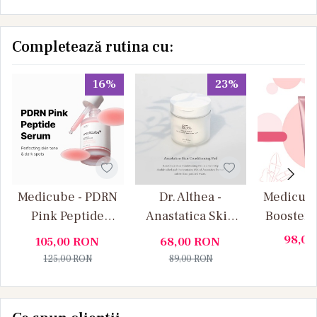
Completează rutina cu:
16%
23%
Medicube - PDRN
Dr. Althea -
Medicube
Pink Peptide
Anastatica Skin
Booster G
Serum - Ser facial
Conditioning Pad -
facial cu
98,0
105,00
RON
68,00
RON
de Fermitate Anti
Dischete Tonice
fermi
125,00
RON
89,00
RON
Age, Hidratare si
pentru Fata
hidrat
Luminozitate
Calmante si
regen
Hidratante cu acid
profun