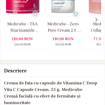
Medicube - TXA
Medicube - Zero
Medic
Niacinamide
Pore Cream 2.0 -
Collage
Capsule Cream -
Crema de fata
Cream - G
110,00
RON
110,00
RON
77,00
Crema de fata cu
hidratanta pentru
de fata
125,00
RON
115,00
RON
85,00
capsule hidratante,
diminuarea porilor
Fermit
55 g
si reducerea
Regener
sebumului
Colagen
Descriere
Crema de fata cu capsule de Vitamina C Deep
Vita C Capsule Cream, 55 g, Medicube
Cremă facială cu efect de fermitate și
luminozitate