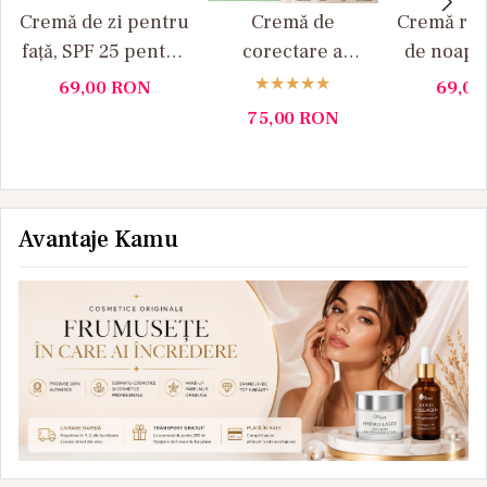
Cremă de zi pentru
Cremă de
Cremă rep
față, SPF 25 pentru
corectare a
de noapt
pielea cu rozacee
rozaceei, verde, 30
pielea cu
69,00
RON
69,0
Medity+
ml Medity+
50 ml M
75,00
RON
Avantaje Kamu