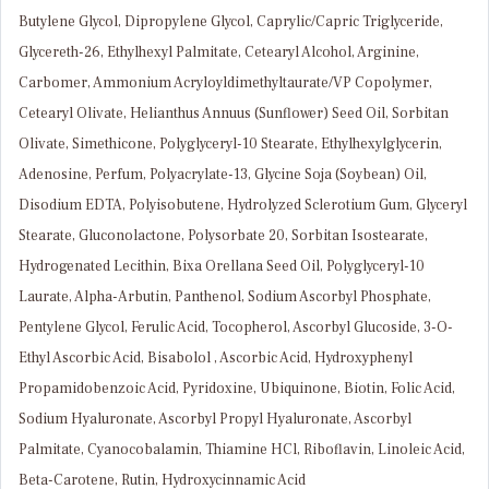
Butylene Glycol, Dipropylene Glycol, Caprylic/Capric Triglyceride,
Glycereth-26, Ethylhexyl Palmitate, Cetearyl Alcohol, Arginine,
Carbomer, Ammonium Acryloyldimethyltaurate/VP Copolymer,
Cetearyl Olivate, Helianthus Annuus (Sunflower) Seed Oil, Sorbitan
Olivate, Simethicone, Polyglyceryl-10 Stearate, Ethylhexylglycerin,
Adenosine, Perfum, Polyacrylate-13, Glycine Soja (Soybean) Oil,
Disodium EDTA, Polyisobutene, Hydrolyzed Sclerotium Gum, Glyceryl
Stearate, Gluconolactone, Polysorbate 20, Sorbitan Isostearate,
Hydrogenated Lecithin, Bixa Orellana Seed Oil, Polyglyceryl-10
Laurate, Alpha-Arbutin, Panthenol, Sodium Ascorbyl Phosphate,
Pentylene Glycol, Ferulic Acid, Tocopherol, Ascorbyl Glucoside, 3-O-
Ethyl Ascorbic Acid, Bisabolol , Ascorbic Acid, Hydroxyphenyl
Propamidobenzoic Acid, Pyridoxine, Ubiquinone, Biotin, Folic Acid,
Sodium Hyaluronate, Ascorbyl Propyl Hyaluronate, Ascorbyl
Palmitate, Cyanocobalamin, Thiamine HCl, Riboflavin, Linoleic Acid,
Beta-Carotene, Rutin, Hydroxycinnamic Acid