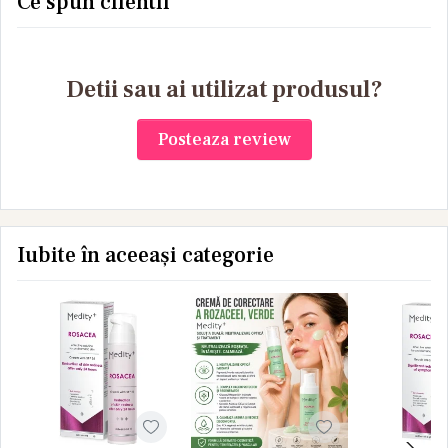
Ce spun clientii
hialuronic 65 buc
Pept
Detii sau ai utilizat produsul?
Posteaza review
Iubite în aceeași categorie