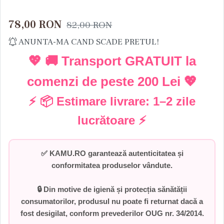
78,00
RON
82,00
RON
ANUNTA-MA CAND SCADE PRETUL!
💖 🚚 Transport GRATUIT la
comenzi de peste
200 Lei
💖
⚡ 📦 Estimare livrare:
1–2 zile
lucrătoare
⚡
✅
KAMU.RO garantează autenticitatea și
conformitatea produselor vândute.
🔒 Din motive de igienă și protecția sănătății
consumatorilor,
produsul nu poate fi returnat dacă a
fost desigilat
, conform prevederilor
OUG nr. 34/2014
.