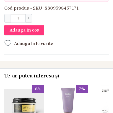
Cod produs - SKU
8809598457171
−
+
Adauga in cos
Adauga la Favorite
Te-ar putea interesa și
8%
7%