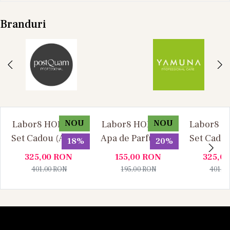
Branduri
NOU
NOU
Labor8 HOD 881 -
Labor8 HOD 881 -
Labor8 BI
Set Cadou (Apa de
Apa de Parfum, 30
Set Cadou
18%
20%
Parfum 100 ml +
ml, Unisex
Parfum 1
325,00
RON
155,00
RON
325,0
Apa de Parfum 10
Apa de P
401,00
RON
195,00
RON
401,0
ml), Unisex
ml), U