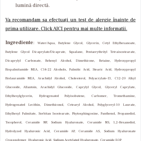
lumină directă.
Va recomandam sa efectuați un test de alergie înainte de
prima utilizare. Click AICI pentru mai multe informatii.
Ingrediente
:
Water/Aqua, Butylene Glycol, Glycerin, Cetyl Ethylhexanoate,
Butylene Glycol Dicaprylate/Dicaprate, Squalane, Pentaerythrityl Tetraisostearate,
Dicaprylyl Carbonate, Behenyl Alcohol, Dimethicone, Betaine, Hydroxypropyl
Bispalmitamide MEA, C14-22 Alcohols, Palmitic Acid, Stearic Acid, Hydroxypropyl
Bislauramide MEA, Arachidyl Alcohol, Cholesterol, Polyacrylate-13, C12-20 Alkyl
Glucoside, Allantoin, Arachidyl Glucoside, Caprylyl Glycol, Glyceryl Caprylate,
Ethylhexylglycerin, Hydrogenated Polyisobutene, Carbomer, Tromethamine,
Hydrogenated Lecithin, Dimethiconol, Cetearyl Alcohol, Polyglyceryl-10 Laurate,
Ethylhexyl Palmitate, Sorbitan Isostearate, Phytosphingosine, Panthenol, Propanediol,
Tocopherol, Ceramide NP, Sodium Hyaluronate, Ceramide NS, 1,2-Hexanediol,
Hydrolyzed Hyaluronic Acid, Ceramide AP, Ceramide AS, Sodium Hyaluronate
Crosspolymer, Hyaluronic Acid, Sodium Acetylated Hyaluronate, Ceramide EOP