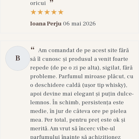
oricui
Ioana Perju
06 mai 2026
Am comandat de pe acest site fără
B
să îl cunosc și produsul a venit foarte
repede (de pe o zi pe alta), sigilat, fără
probleme. Parfumul miroase plăcut, cu
o deschidere caldă (ușor tip whisky),
apoi devine mai elegant și puțin dulce-
lemnos. În schimb, persistența este
medie, în jur de câteva ore pe pielea
mea. Per total, pentru preț este ok și
merită. Am vrut să încerc vibe-ul
parfumului înainte să achiziționez