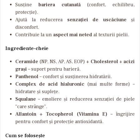
Susține
bariera cutanată
(confort, echilibru,
protecție).
Ajută la reducerea
senzației de uscăciune
și
disconfort.
Contribuie la un
aspect mai neted
al texturii pielii.
Ingrediente-cheie
Ceramide
(NP, NS, AP, AS, EOP) +
Cholesterol
+
acizi
grași
– suport pentru barieră.
Panthenol
– confort și susținerea hidratării.
Complex de acid hialuronic
(mai multe forme) –
hidratare și suplețe.
Squalane
– emoliere și reducerea senzației de piele
“care strânge”.
Allantoin
+
Tocopherol (Vitamina E)
– îngrijire
pentru confort și protecție antioxidantă.
Cum se folosește