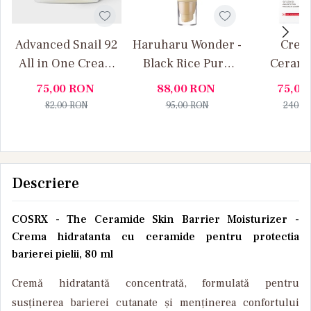
Advanced Snail 92
Haruharu Wonder -
Crem
All in One Cream
Black Rice Pure
Cerami
COSRX – cremă
Mineral Relief
Docto
75,00
RON
88,00
RON
75,00
“all-in-one” cu 92
SPF50+ - Crema de
82,00
RON
95,00
RON
240,0
% mucină de melc
fata hidratanta cu
protectie solara
Descriere
COSRX - The Ceramide Skin Barrier Moisturizer -
Crema hidratanta cu ceramide pentru protectia
barierei pielii, 80 ml
Cremă hidratantă concentrată, formulată pentru
susținerea barierei cutanate și menținerea confortului