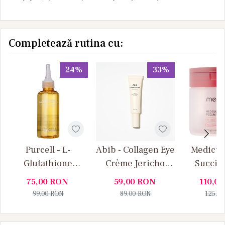
Completează rutina cu:
24%
33%
Purcell – L-
Abib - Collagen Eye
Medicub
Glutathione
Crème Jericho
Succini
Vitamin Boosting
Rose Tube - Cremă
Peeling
75,00
RON
59,00
RON
110,0
Toner – Toner
de ochi cu colagen
Disc
99,00
RON
89,00
RON
125,0
pentru
exfoliant
luminozitate cu
fata – 