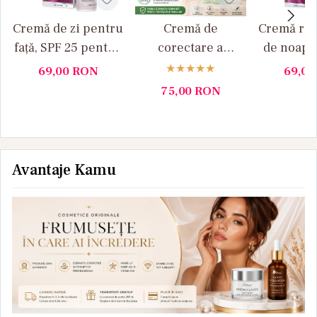
Cremă de zi pentru
Cremă de
Cremă rep
față, SPF 25 pentru
corectare a
de noapt
pielea cu rozacee
rozaceei, verde, 30
pielea cu
69,00
RON
69,0
Medity+
ml Medity+
50 ml M
75,00
RON
Avantaje Kamu