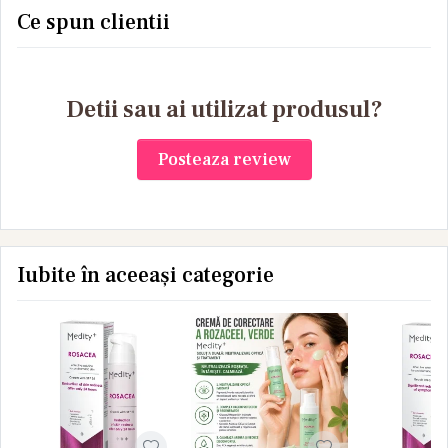
Vitamina C,
Ce spun clientii
Niacinamida si
Glutation – 150 ml
Detii sau ai utilizat produsul?
Posteaza review
Iubite în aceeași categorie