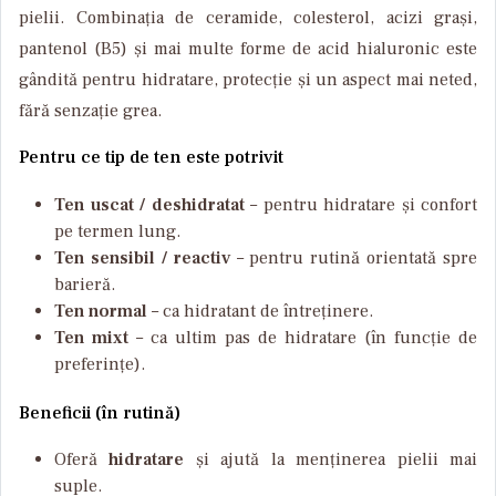
pielii. Combinația de ceramide, colesterol, acizi grași,
pantenol (B5) și mai multe forme de acid hialuronic este
gândită pentru hidratare, protecție și un aspect mai neted,
fără senzație grea.
Pentru ce tip de ten este potrivit
Ten uscat / deshidratat
– pentru hidratare și confort
pe termen lung.
Ten sensibil / reactiv
– pentru rutină orientată spre
barieră.
Ten normal
– ca hidratant de întreținere.
Ten mixt
– ca ultim pas de hidratare (în funcție de
preferințe).
Beneficii (în rutină)
Oferă
hidratare
și ajută la menținerea pielii mai
suple.