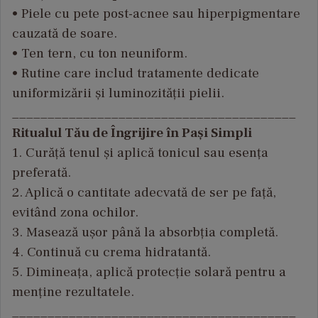
• Piele cu pete post-acnee sau hiperpigmentare
cauzat
ă de soare.
• Ten tern, cu ton neuniform.
• Rutine care includ tratamente dedicate
uniformiz
ării și luminozității pielii.
________________________________________
Ritualul Tău de Îngrijire în Pași Simpli
1. Curăță tenul și aplică tonicul sau esența
preferată.
2. Aplică o cantitate adecvată de ser pe față,
evit
ând zona ochilor.
3. Maseaz
ă ușor p
ân
ă la absorbția completă.
4. Continuă cu crema hidratantă.
5. Dimineața, aplică protecție solară pentru a
menține rezultatele.
________________________________________