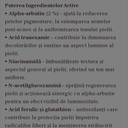
Puterea Ingredientelor Active
•
Alpha-arbutin
(2 %) – ajut
ă la reducerea
petelor pigmentare, la estomparea urmelor
post-acnee și la uniformizarea tonului pielii.
•
Acid tranexamic
– contribuie la diminuarea
decolor
ărilor și susține un aspect luminos al
pielii.
•
Niacinamid
ă
–
îmbun
ătățește textura și
aspectul general al pielii, oferind un ton mai
uniform.
•
N-acetilglucozamin
ă
– sprijin
ă regenerarea
pielii și acționează sinergic cu alpha-arbutin
pentru un efect vizibil de luminozitate.
•
Acid ferulic
și glutathion
– antioxidan
ți care
contribuie la protecția pielii
împotriva
radicalilor liberi
și la menținerea strălucirii