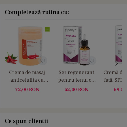
Completează rutina cu:
Crema de masaj
Ser regenerant
Cremă de 
anticelulita cu
pentru tenul cu
față, SPF 
extract de ARDEI
rozacee Medity+
pielea cu
72,00
RON
52,00
RON
69,0
IUTE (paprika)
Medi
Yamuna 1 L
Ce spun clientii