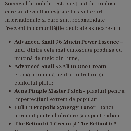
Succesul brandului este susținut de produse
care au devenit adevărate bestselleruri
internaționale și care sunt recomandate
frecvent în comunitățile dedicate skincare-ului.
Advanced Snail 96 Mucin Power Essence
–
unul dintre cele mai cunoscute produse cu
mucină de melc din lume;
Advanced Snail 92 All In One Cream
–
cremă apreciată pentru hidratare și
confortul pielii;
Acne Pimple Master Patch
– plasturi pentru
imperfecțiuni extrem de populari;
Full Fit Propolis Synergy Toner
– toner
apreciat pentru hidratare și aspect radiant;
The Retinol 0.1 Cream
și
The Retinol 0.3