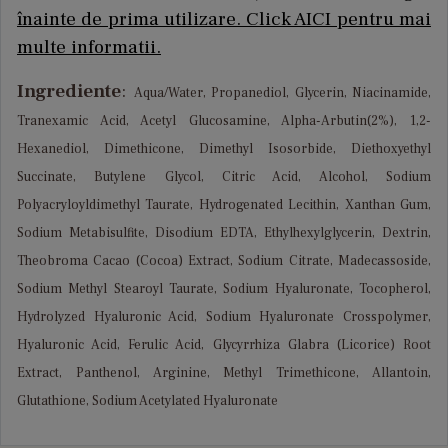
înainte de prima utilizare. Click AICI pentru mai
multe informatii.
Ingrediente
:
Aqua/Water, Propanediol, Glycerin, Niacinamide,
Tranexamic Acid, Acetyl Glucosamine, Alpha-Arbutin(2%), 1,2-
Hexanediol, Dimethicone, Dimethyl Isosorbide, Diethoxyethyl
Succinate, Butylene Glycol, Citric Acid, Alcohol, Sodium
Polyacryloyldimethyl Taurate, Hydrogenated Lecithin, Xanthan Gum,
Sodium Metabisulfite, Disodium EDTA, Ethylhexylglycerin, Dextrin,
Theobroma Cacao (Cocoa) Extract, Sodium Citrate, Madecassoside,
Sodium Methyl Stearoyl Taurate, Sodium Hyaluronate, Tocopherol,
Hydrolyzed Hyaluronic Acid, Sodium Hyaluronate Crosspolymer,
Hyaluronic Acid, Ferulic Acid, Glycyrrhiza Glabra (Licorice) Root
Extract, Panthenol, Arginine, Methyl Trimethicone, Allantoin,
Glutathione, Sodium Acetylated Hyaluronate