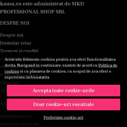
kamu.ro este administrat de MKD
PROFESSIONAL SHOP SRL
DESPRE NOI
Despre noi
Formular retur
Termeni si conditii
Confidentialitate
Acest site foloseste cookies pentru a va oferi functionalitatea
dorita. Navigand in continuare, sunteti de acord cu
Politica de
Marturiile clientilor
cookies
si cu plasarea de cookies, cu scopul de a va oferi o
Politica de Cookies
experienta imbunatatita.
Harta site
Accepta toate cookie-urile
AFILIERE
ASISTENTA
Doar cookie-uri esentiale
Contacteaza-ne
Preferinte cookie-uri
Intrebari frecvente