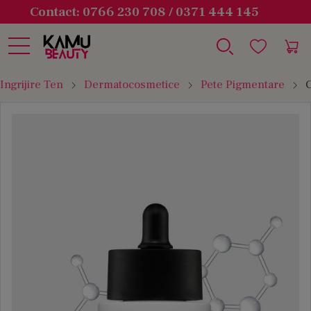
Contact: 0766 230 708 / 0371 444 145
Ingrijire Ten
Dermatocosmetice
Pete Pigmentare
C