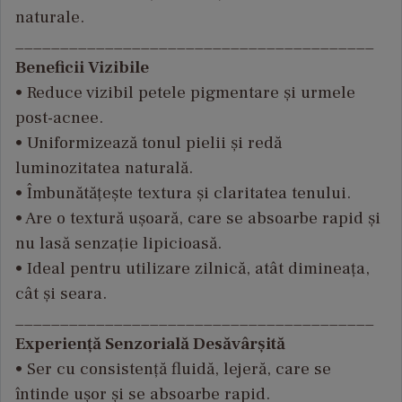
naturale.
________________________________________
Beneficii Vizibile
• Reduce vizibil petele pigmentare
și urmele
post-acnee.
• Uniformizeaz
ă tonul pielii și redă
luminozitatea naturală.
•
Îmbun
ătățește textura și claritatea tenului.
• Are o textur
ă ușoară, care se absoarbe rapid și
nu lasă senzație lipicioasă.
• Ideal pentru utilizare zilnic
ă, at
ât diminea
ța,
c
ât
și seara.
________________________________________
Experiență Senzorială Desăvârșită
• Ser cu consisten
ță fluidă, lejeră, care se
întinde u
șor și se absoarbe rapid.