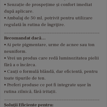
• Senza
ție de prospețime și confort imediat
după aplicare.
• Ambalaj de 50 ml, potrivit pentru utilizare
regulat
ă
în rutina de îngrijire.
________________________________________
Recomandat dacă…
• Ai pete pigmentare, urme de acnee sau ton
neuniform.
• Vrei un produs care red
ă luminozitatea pielii
fără a o
înc
ărca.
• Cau
ți o formulă bl
ând
ă, dar eficientă, pentru
toate tipurile de ten.
• Preferi produse ce pot fi integrate u
șor
în
rutina zilnic
ă, fără iritații.
________________________________________
Soluții Eficiente pentru: