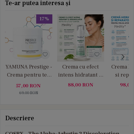
Te-ar putea interesa și
17%
YAMUNA Prestige -
Crema cu efect
Crema hi
Crema pentru ten
intens hidratant și
si repa
acneic cu
seboreglator
pentru 
88,00
RON
98,0
57,00
RON
Niacinamida
pentru ten si scalp
atopica 
69,00
RON
seboreic Medity+
Descriere
COSRX – The Alpha-Arbutin 2 Discoloration