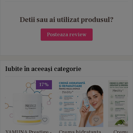
Detii sau ai utilizat produsul?
Posteaza review
Iubite în aceeași categorie
17%
YAMUNA Prestige -
Crema hidratanta
Crema c