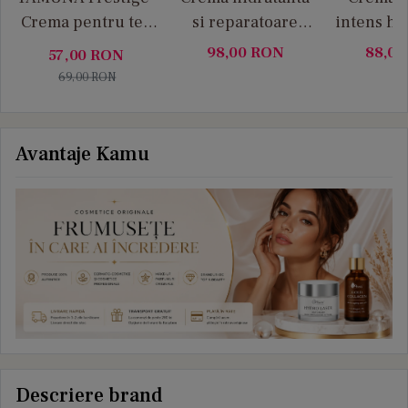
Crema pentru ten
si reparatoare
intens hid
acneic cu
pentru pielea
sebore
98,00
RON
88,0
57,00
RON
Niacinamida
atopica Medity+
pentru ten
69,00
RON
seboreic
Avantaje Kamu
Descriere brand