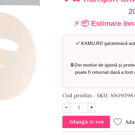
2
⚡ 📦 Estimare liv
✅
KAMU.RO garantează auten
🔒 Din motive de igienă și prot
poate fi returnat dacă a fost 
Cod produs - SKU
8809598
−
+
Adauga in cos
Ada