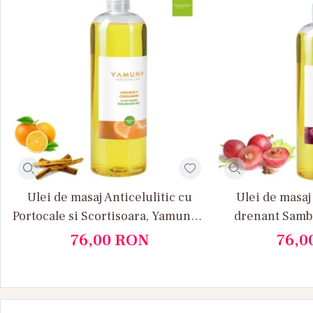
Ulei de masaj Anticelulitic cu
Ulei de masaj 
Portocale si Scortisoara, Yamuna 1
drenant Sambu
L
Yamu
76,00
RON
76,0