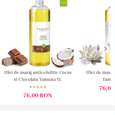
Ulei de masaj anticelulitic Cocos
Ulei de masaj
si Ciocolata Yamuna 1L
Yamun
76,0
76,00
RON