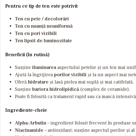
Pentru ce tip de ten este potrivit
Ten cu pete / decolorări
Ten cu nuanță neuniformă
Ten cu pori vizibili
Ten lipsit de luminozitate
Beneficii (în rutină)
Susține
iluminarea
aspectului petelor și un ten mai uni
Ajută la îngrijirea
porilor vizibili
și la un aspect mai nete
Oferă
hidratare
și lasă pielea mai suplă și mai catifelată.
Susține
bariera hidrolipidică
(complex de ceramide).
Poate fi folosită ca tratament rapid sau ca mască intensiv
Ingrediente-cheie
Alpha-Arbutin
– ingredient folosit frecvent în produse o
Niacinamide
– antioxidant; susține aspectul porilor și al 