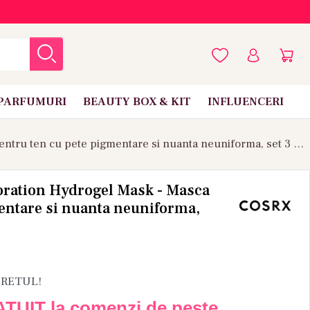
PARFUMURI
BEAUTY BOX & KIT
INFLUENCERI
COSRX - Arbutin Discoloration Hydrogel Mask - Masca pentru ten cu pete pigmentare si nuanta neuniforma, set 3 buc
oration Hydrogel Mask - Masca
entare si nuanta neuniforma,
PRETUL!
ATUIT la comenzi de peste