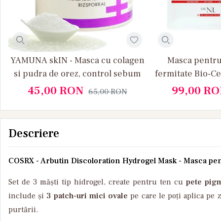
YAMUNA skIN - Masca cu colagen
Masca pentru
si pudra de orez, control sebum
fermitate Bio-C
- cutie
45,00
RON
99,00
RO
65,00
RON
Descriere
COSRX - Arbutin Discoloration Hydrogel Mask - Masca pen
Set de 3 măști tip hidrogel, create pentru ten cu
pete pig
include și
3 patch-uri mici ovale
pe care le poți aplica pe z
purtării.