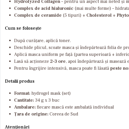
Hydrolyzed Collagen
– pentru un aspect mai neted și ma
Complex de acid hialuronic
(mai multe forme) – hidrata
Complex de ceramide
(5 tipuri) +
Cholesterol
+
Phyto
Cum se folosește
După curățare, aplică toner.
Deschide plicul, scoate masca și îndepărtează folia de pro
Aplică masca uniform pe față (partea superioară + inferioa
Lasă să acționeze
2–3 ore
, apoi îndepărtează și masează 
Pentru îngrijire intensivă, masca poate fi lăsată
peste no
Detalii produs
Format:
hydrogel mask (set)
Cantitate:
34 g x 3 buc
Ambalare:
fiecare mască este ambalată individual
Țara de origine:
Coreea de Sud
Atenționări