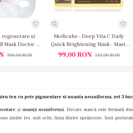
 regenerare si
Medicube - Deep Vita C Daily
ell Mask Doctor NL
Quick Brightening Mask - Masti
 5 bucati
faciale pentru luminozitate, 30
N
99,00
RON
190,00
RON
115,00
RON
buc
tru ten cu pete pigmentare si nuanta neuniforma, set 3 bu
mentare
și
nuanță neuniformă
. Fiecare mască este formată din
one țintite (ex. sub ochi, linia dintre sprâncene, linii periora