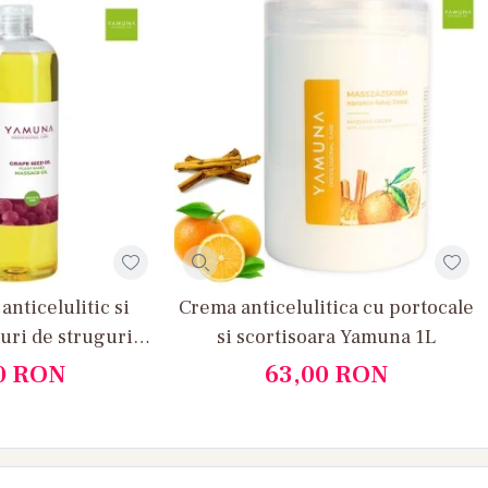
anticelulitic si
Crema anticelulitica cu portocale
ri de struguri
si scortisoara Yamuna 1L
na 1 L
0
RON
63,00
RON