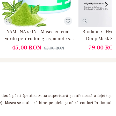
YAMUNA skIN – Masca cu ceai
Biodance - Hydr
verde pentru ten gras, acneic si
Deep Mask Set 
cu exces de sebum
Hidratante cu A
45,00
RON
79,00
RO
62,00
RON
c
 două părți (pentru zona superioară și inferioară a feței) și
le). Masca se mulează bine pe piele și oferă confort în timpul