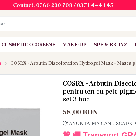
Contact: 0766 230 708 / 0371 444 145
COSMETICE COREENE
MAKE-UP
SPF & BRONZ
n
COSRX - Arbutin Discol
pentru ten cu pete pigm
set 3 buc
58,00
RON
ANUNTA-MA CAND SCADE 
💖 🚚 Transport GR