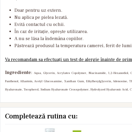
Doar pentru uz extern.
Nu aplica pe pielea lezată.
Evită contactul cu ochii.
În caz de iritație, oprește utilizarea.
A nu se lăsa la îndemâna copiilor.
Păstrează produsul la temperatura camerei, ferit de lumi
Va recomandam sa efectuați un test de alergie înainte de prima
Ingrediente
:
Aqua, Glycerin, Acrylates Copolymer, Niacinamide, 1,2-Hexanediol, 
Panthenol, Allantoin, Acetyl Glucosamine, Xanthan Gum, Ethylhexylglycerin, Adenosine, T
Hyaluronate, Tocopherol, Sodium Hyaluronate Crosspolymer, Hydrolyzed Hyaluronic Acid, C
Completează rutina cu: