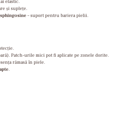
i elastic.
re și suplețe.
sphingosine
– suport pentru bariera pielii.
tecție.
ră). Patch-urile mici pot fi aplicate pe zonele dorite.
esența rămasă în piele.
apte
.