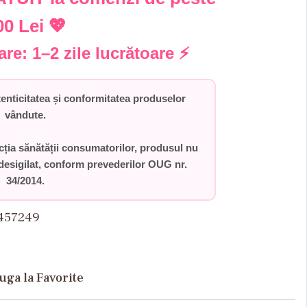
00 Lei
💖
rare:
1–2 zile lucrătoare
⚡
ticitatea și conformitatea produselor
vândute.
ecția sănătății consumatorilor,
produsul nu
desigilat
, conform prevederilor
OUG nr.
34/2014
.
457249
uga la Favorite