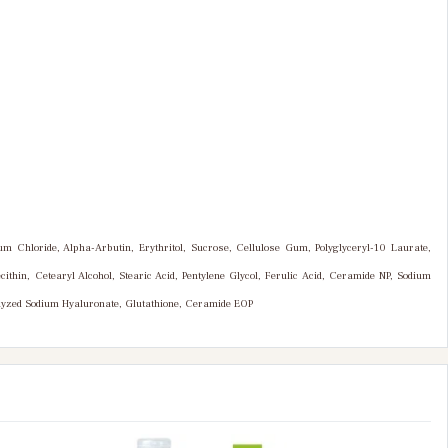
 Chloride, Alpha-Arbutin, Erythritol, Sucrose, Cellulose Gum, Polyglyceryl-10 Laurate,
hin, Cetearyl Alcohol, Stearic Acid, Pentylene Glycol, Ferulic Acid, Ceramide NP, Sodium
olyzed Sodium Hyaluronate, Glutathione, Ceramide EOP