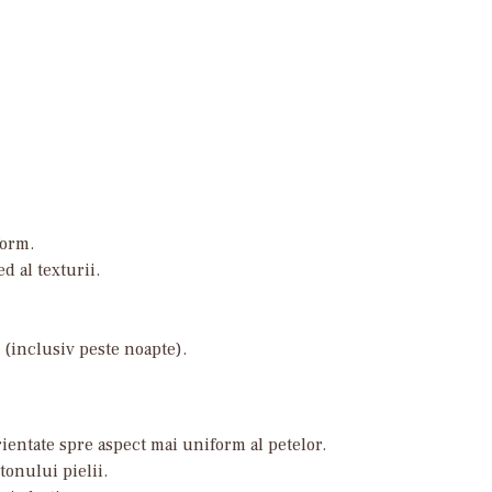
form.
d al texturii.
ă (inclusiv peste noapte).
rientate spre aspect mai uniform al petelor.
tonului pielii.