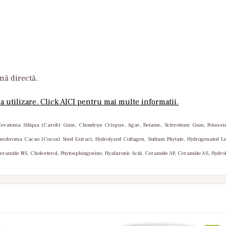
nă directă.
 utilizare. Click AICI pentru mai multe informatii.
Ceratonia Siliqua (Carob) Gum, Chondrus Crispus, Agar, Betaine, Sclerotium Gum, Potassium
heobroma Cacao (Cocoa) Seed Extract, Hydrolyzed Collagen, Sodium Phytate, Hydrogenated Lecit
eramide NS, Cholesterol, Phytosphingosine, Hyaluronic Acid, Ceramide AP, Ceramide AS, Hydr