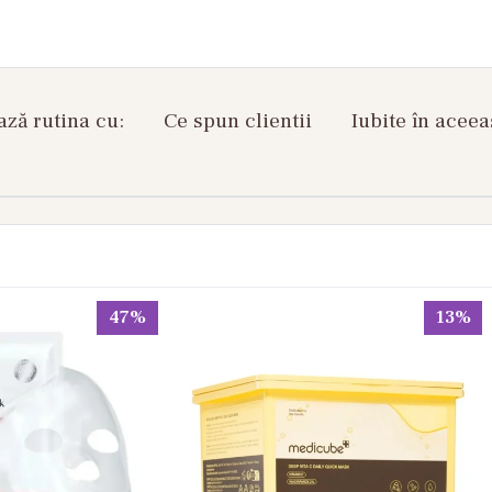
ză rutina cu:
Ce spun clientii
Iubite în aceea
47%
13%