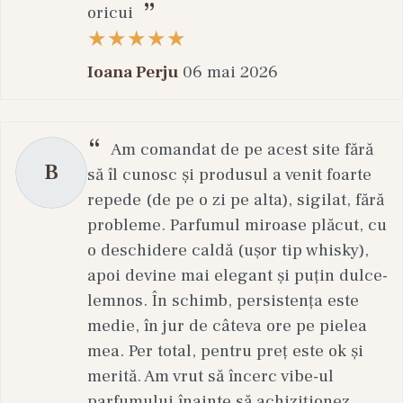
oricui
Explorează categoria completă și transformă-ți
rutina zilnică într-un ritual de îngrijire coreeană
modernă.
Ioana Perju
06 mai 2026
Am comandat de pe acest site fără
B
să îl cunosc și produsul a venit foarte
repede (de pe o zi pe alta), sigilat, fără
probleme. Parfumul miroase plăcut, cu
o deschidere caldă (ușor tip whisky),
apoi devine mai elegant și puțin dulce-
lemnos. În schimb, persistența este
medie, în jur de câteva ore pe pielea
mea. Per total, pentru preț este ok și
merită. Am vrut să încerc vibe-ul
parfumului înainte să achiziționez