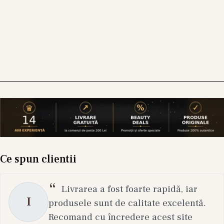
Luminozitate naturală
datorită
ingredientelor fermentate și vitaminelor.
Rutine personalizabile
pentru toate tipurile
de ten.
Construiește-ți rutina K-Beauty cu
produsele tale preferate
Indiferent dacă ești la început sau ai deja o
rutină stabilită, pe Kamu.ro găsești tot ce ai
nevoie pentru curățare, hidratare, seruri,
tratamente de noapte și îngrijire avansată.
Ce spun clientii
Fiecare brand oferă formule adaptate nevoilor
tale, astfel încât să poți crea un ritual
Livrarea a fost foarte rapidă, iar
personalizat care îți scoate în evidență
I
produsele sunt de calitate excelentă.
frumusețea naturală.
Recomand cu încredere acest site