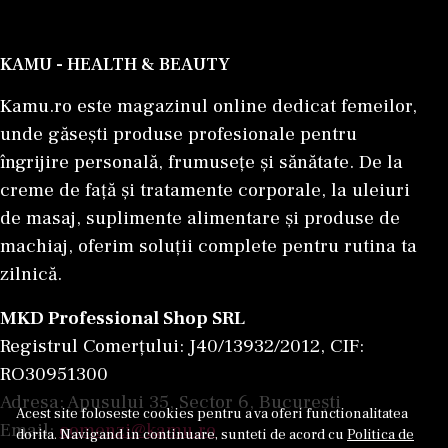
KAMU - HEALTH & BEAUTY
Kamu.ro este magazinul online dedicat femeilor,
unde găsești produse profesionale pentru
îngrijire personală, frumusețe și sănătate. De la
creme de față și tratamente corporale, la uleiuri
de masaj, suplimente alimentare și produse de
machiaj, oferim soluții complete pentru rutina ta
zilnică.
MKD Professional Shop SRL
Registrul Comerțului: J40/13932/2012, CIF:
RO30951300
Adresa: Apusului 35, Sector 6, București
Acest site foloseste cookies pentru a va oferi functionalitatea
Email:
comenzi@kamu.ro
dorita. Navigand in continuare, sunteti de acord cu
Politica de