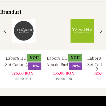
Branduri
NOU
NOU
Labor8 HOD 881 -
Labor8 HOD 881 -
Labor8 BI
Set Cadou (Apa de
Apa de Parfum, 30
Set Cadou
18%
20%
Parfum 100 ml +
ml, Unisex
Parfum 1
325,00
RON
155,00
RON
325,0
Apa de Parfum 10
Apa de P
401,00
RON
195,00
RON
401,0
ml), Unisex
ml), U