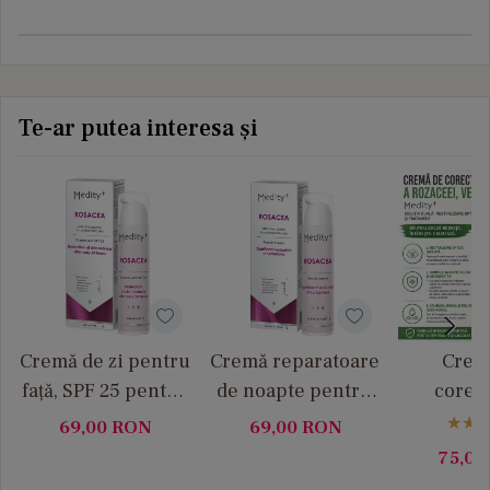
Te-ar putea interesa și
Cremă de zi pentru
Cremă reparatoare
Crem
față, SPF 25 pentru
de noapte pentru
corect
pielea cu rozacee
pielea cu rozacee,
rozaceei, 
69,00
RON
69,00
RON
Medity+
50 ml Medity+
ml Me
75,0