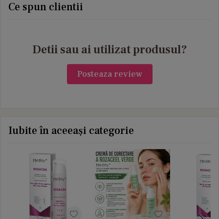
profun
Ce spun clientii
Pept
Detii sau ai utilizat produsul?
Posteaza review
Iubite în aceeași categorie