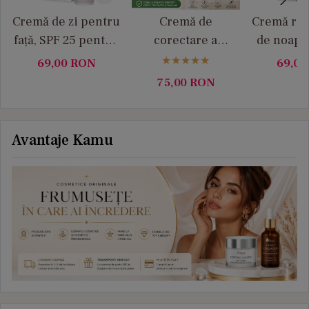
Cremă de zi pentru
Cremă de
Cremă rep
față, SPF 25 pentru
corectare a
de noapt
pielea cu rozacee
rozaceei, verde, 30
pielea cu
69,00
RON
69,0
Medity+
ml Medity+
50 ml M
75,00
RON
Avantaje Kamu