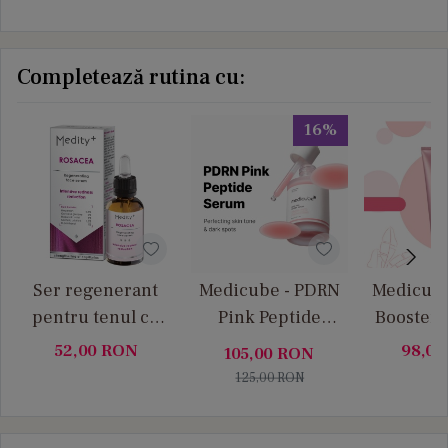
Completează rutina cu:
16%
Ser regenerant
Medicube - PDRN
Medicube
pentru tenul cu
Pink Peptide
Booster G
rozacee Medity+
Serum - Ser facial
facial cu
52,00
RON
98,0
105,00
RON
de Fermitate Anti
fermi
125,00
RON
Age, Hidratare si
hidrat
Luminozitate
regen