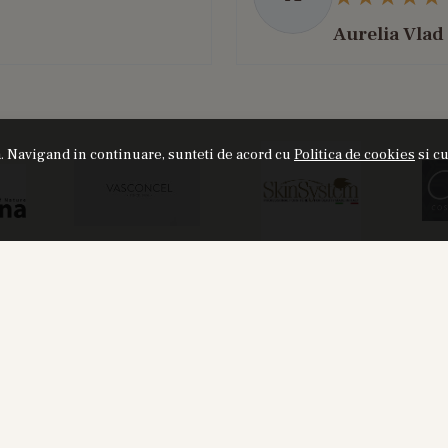
Aurelia Vlad
ta. Navigand in continuare, sunteti de acord cu
Politica de cookies
si cu
NOU
or8 HOD 881 - Apa de Parfum, 30 ml,
Labor8 BINA 3
Unisex
100 ml + A
20%
155,00
RON
325
195,00
RON