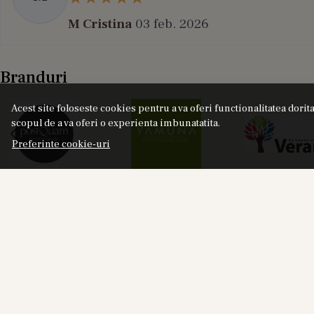
M Cristina
03 feb. 2026
Branduri
Acest site foloseste cookies pentru a va oferi functionalitatea dori
scopul de a va oferi o experienta imbunatatita.
Preferinte cookie-uri
NOU
Labor8 HOD 881 - Set Cadou (Apa de Parfum
Lab
100 ml + Apa de Parfum 10 ml), Unisex
18%
325,00
RON
401,00
RON