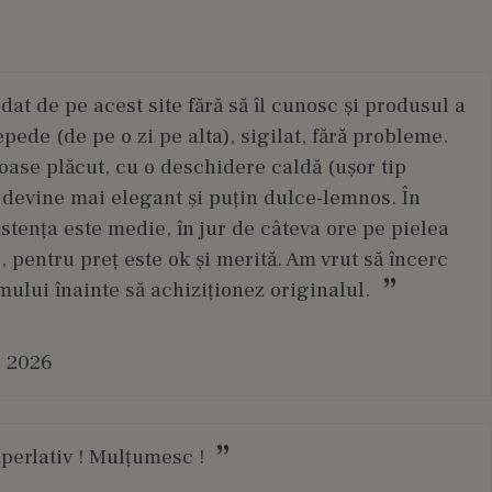
t de pe acest site fără să îl cunosc și produsul a
epede (de pe o zi pe alta), sigilat, fără probleme.
ase plăcut, cu o deschidere caldă (ușor tip
 devine mai elegant și puțin dulce-lemnos. În
stența este medie, în jur de câteva ore pe pielea
, pentru preț este ok și merită. Am vrut să încerc
mului înainte să achiziționez originalul.
. 2026
uperlativ ! Mulțumesc !