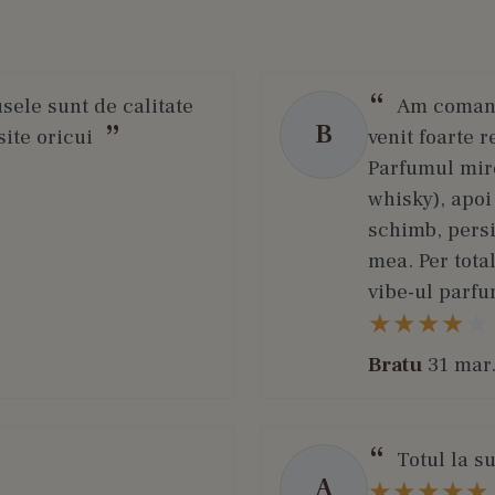
usele sunt de calitate
Am comanda
B
ite oricui
venit foarte r
Parfumul miro
whisky), apoi
schimb, persi
mea. Per total
vibe-ul parfu
Bratu
31 mar
Totul la s
A