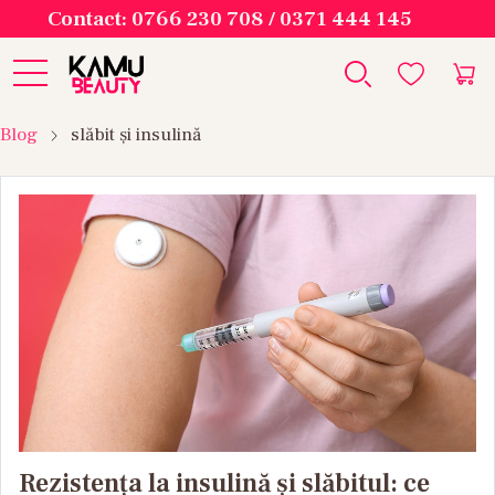
Contact: 0766 230 708 / 0371 444 145
Blog
slăbit și insulină
Rezistența la insulină și slăbitul: ce