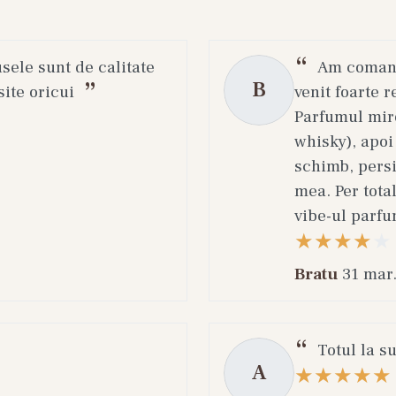
usele sunt de calitate
Am comanda
B
ite oricui
venit foarte r
Parfumul miro
whisky), apoi
schimb, persi
mea. Per total
vibe-ul parfu
Bratu
31 mar
Totul la s
A