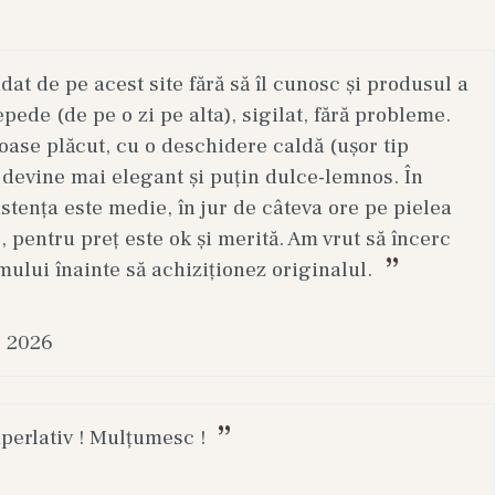
t de pe acest site fără să îl cunosc și produsul a
epede (de pe o zi pe alta), sigilat, fără probleme.
ase plăcut, cu o deschidere caldă (ușor tip
 devine mai elegant și puțin dulce-lemnos. În
stența este medie, în jur de câteva ore pe pielea
, pentru preț este ok și merită. Am vrut să încerc
mului înainte să achiziționez originalul.
. 2026
uperlativ ! Mulțumesc !