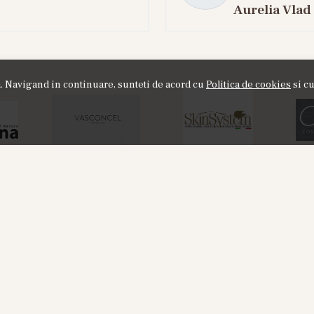
Aurelia Vlad
ta. Navigand in continuare, sunteti de acord cu
Politica de cookies
si cu
NOU
or8 HOD 881 - Apa de Parfum, 30 ml,
Labor8 BINA 3
Unisex
100 ml + A
20%
155,00
RON
325
195,00
RON