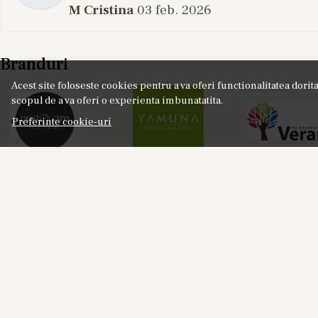
M Cristina
03 feb. 2026
Branduri
Acest site foloseste cookies pentru a va oferi functionalitatea dori
scopul de a va oferi o experienta imbunatatita.
Preferinte cookie-uri
NOU
Labor8 HOD 881 - Set Cadou (Apa de Parfum
Lab
100 ml + Apa de Parfum 10 ml), Unisex
18%
325,00
RON
401,00
RON