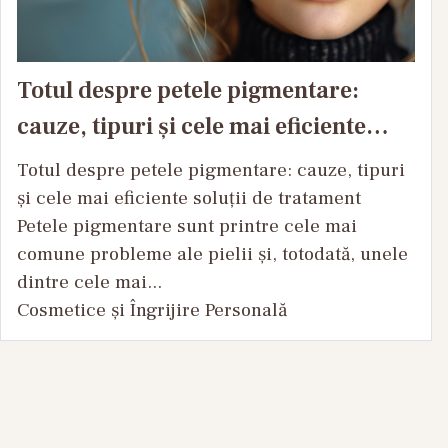
Totul despre petele pigmentare:
cauze, tipuri și cele mai eficiente
soluții de tratament
Totul despre petele pigmentare: cauze, tipuri
și cele mai eficiente soluții de tratament
Petele pigmentare sunt printre cele mai
comune probleme ale pielii și, totodată, unele
dintre cele mai...
Cosmetice și Îngrijire Personală