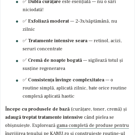
✅
Dubla curățare
este esențială — nu o sări
niciodată!
✅
Exfoliază moderat
— 2-3x/săptămână, nu
zilnic
✅
Tratamente intensive seara
— retinol, acizi,
seruri concentrate
✅
Cremă de noapte bogată
— sigilează totul și
susține regenerarea
✅
Consistența învinge complexitatea
— o
routine simplă, aplicată zilnic, bate orice routine
complexă aplicată haotic
Începe cu produsele de bază
(curățare, toner, cremă) și
adaugă treptat tratamente intensive
când pielea se
obișnuiește. Explorează
gama completă de produse pentru
îngrijirea tenului pe KAMU.ro
și construiește routine-ul