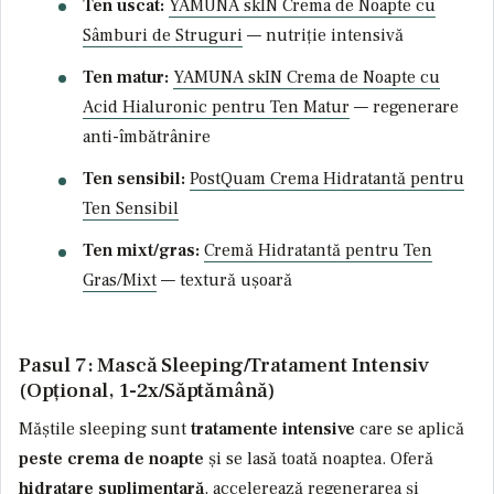
Ten uscat:
YAMUNA skIN Crema de Noapte cu
Sâmburi de Struguri
— nutriție intensivă
Ten matur:
YAMUNA skIN Crema de Noapte cu
Acid Hialuronic pentru Ten Matur
— regenerare
anti-îmbătrânire
Ten sensibil:
PostQuam Crema Hidratantă pentru
Ten Sensibil
Ten mixt/gras:
Cremă Hidratantă pentru Ten
Gras/Mixt
— textură ușoară
Pasul 7: Mască Sleeping/Tratament Intensiv
(Opțional, 1-2x/Săptămână)
Măștile sleeping sunt
tratamente intensive
care se aplică
peste crema de noapte
și se lasă toată noaptea. Oferă
hidratare suplimentară
, accelerează regenerarea și