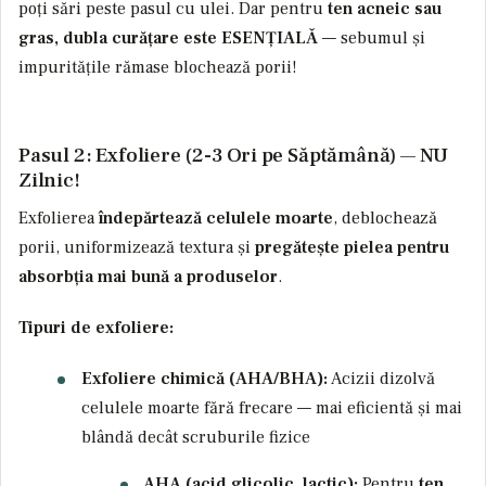
poți sări peste pasul cu ulei. Dar pentru
ten acneic sau
gras, dubla curățare este ESENȚIALĂ
— sebumul și
impuritățile rămase blochează porii!
Pasul 2: Exfoliere (2-3 Ori pe Săptămână) — NU
Zilnic!
Exfolierea
îndepărtează celulele moarte
, deblochează
porii, uniformizează textura și
pregătește pielea pentru
absorbția mai bună a produselor
.
Tipuri de exfoliere:
Exfoliere chimică (AHA/BHA):
Acizii dizolvă
celulele moarte fără frecare — mai eficientă și mai
blândă decât scruburile fizice
AHA (acid glicolic, lactic):
Pentru
ten