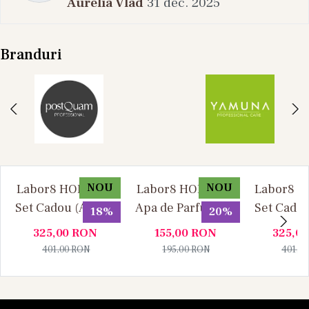
Aurelia Vlad
31 dec. 2025
Branduri
NOU
NOU
Labor8 HOD 881 -
Labor8 HOD 881 -
Labor8 BI
Set Cadou (Apa de
Apa de Parfum, 30
Set Cadou
18%
20%
Parfum 100 ml +
ml, Unisex
Parfum 1
325,00
RON
155,00
RON
325,0
Apa de Parfum 10
Apa de P
401,00
RON
195,00
RON
401,0
ml), Unisex
ml), U