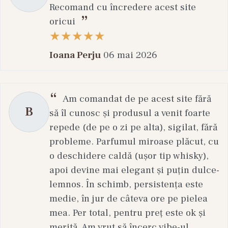
Recomand cu încredere acest site
oricui
Ioana Perju
06 mai 2026
Am comandat de pe acest site fără
B
să îl cunosc și produsul a venit foarte
repede (de pe o zi pe alta), sigilat, fără
probleme. Parfumul miroase plăcut, cu
o deschidere caldă (ușor tip whisky),
apoi devine mai elegant și puțin dulce-
lemnos. În schimb, persistența este
medie, în jur de câteva ore pe pielea
mea. Per total, pentru preț este ok și
merită. Am vrut să încerc vibe-ul