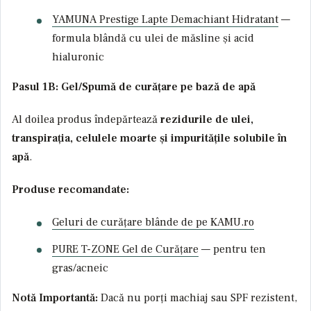
YAMUNA Prestige Lapte Demachiant Hidratant
—
formula blândă cu ulei de măsline și acid
hialuronic
Pasul 1B: Gel/Spumă de curățare pe bază de apă
Al doilea produs îndepărtează
rezidurile de ulei,
transpirația, celulele moarte și impuritățile solubile în
apă
.
Produse recomandate:
Geluri de curățare blânde de pe KAMU.ro
PURE T-ZONE Gel de Curățare
— pentru ten
gras/acneic
Notă Importantă:
Dacă nu porți machiaj sau SPF rezistent,