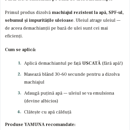
Primul produs dizolvă
machiajul rezistent la apă, SPF-ul,
sebumul și impuritățile uleioase
. Uleiul atrage uleiul —
de aceea demachianții pe bază de ulei sunt cei mai
eficienți.
Cum se aplică:
Aplică demachiantul pe față
USCATĂ
(fără apă!)
Masează blând 30-60 secunde pentru a dizolva
machiajul
Adaugă puțină apă — uleiul se va emulsiona
(devine albicios)
Clătește cu apă călduță
Produse YAMUNA recomandate: