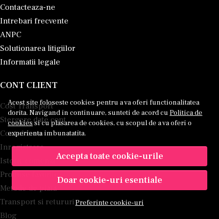
Contacteaza-ne
Intrebari frecvente
ANPC
Solutionarea litigiilor
Informatii legale
CONT CLIENT
Acest site foloseste cookies pentru a va oferi functionalitatea
Cost Transport
dorita. Navigand in continuare, sunteti de acord cu
Politica de
Stergere date cont
cookies
si cu plasarea de cookies, cu scopul de a va oferi o
Contul meu
experienta imbunatatita.
Inregistrare
Accepta toate cookie-urile
Istoric comenzi
Produse favorite
Doar cookie-uri esentiale
Metode de plata
Transport si retururi
Preferinte cookie-uri
Blog