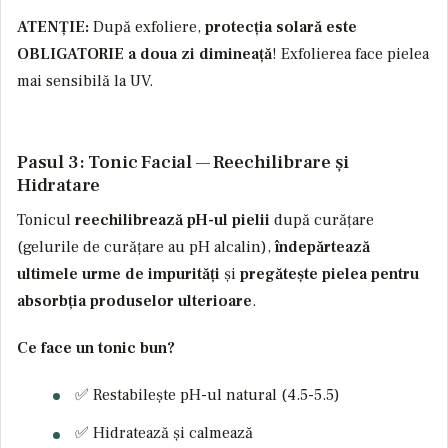
ATENȚIE:
După exfoliere,
protecția solară este
OBLIGATORIE a doua zi dimineață
! Exfolierea face pielea
mai sensibilă la UV.
Pasul 3: Tonic Facial — Reechilibrare și
Hidratare
Tonicul
reechilibrează pH-ul pielii
după curățare
(gelurile de curățare au pH alcalin),
îndepărtează
ultimele urme de impurități
și
pregătește pielea pentru
absorbția produselor ulterioare
.
Ce face un tonic bun?
✅ Restabilește pH-ul natural (4.5-5.5)
✅ Hidratează și calmează