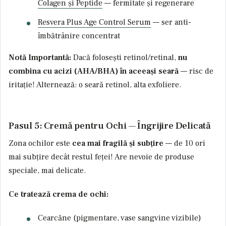
Colagen și Peptide
— fermitate și regenerare
Resvera Plus Age Control Serum
— ser anti-
îmbătrânire concentrat
Notă Importantă:
Dacă folosești retinol/retinal,
nu
combina cu acizi (AHA/BHA) în aceeași seară
— risc de
iritație! Alternează: o seară retinol, alta exfoliere.
Pasul 5: Cremă pentru Ochi — Îngrijire Delicată
Zona ochilor este
cea mai fragilă și subțire
— de 10 ori
mai subțire decât restul feței! Are nevoie de produse
speciale, mai delicate.
Ce tratează crema de ochi:
Cearcăne (pigmentare, vase sangvine vizibile)