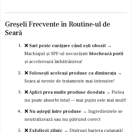
Greșeli Frecvente în Routine-ul de
Seară
❌ Sari peste curățare când ești obosit
→
Machiajul și SPF-ul necurățate
blochează porii
și accelerează îmbătrânirea!
❌ Folosești aceleași produse ca dimineața
→
Seara ai nevoie de tratamente mai intensive!
❌ Aplici prea multe produse deodata
→ Pielea
nu poate absorbi totul — mai puțin este mai mult!
❌ Nu aștepți între produse
→ Ingredientele se
neutralizează sau nu pătrund corect
❌ Exfoliezi zilnic
→ Distrugi bariera cutanată!