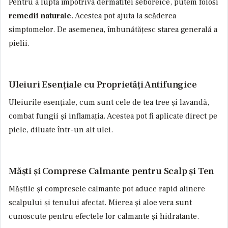
Pentru a lupta împotriva dermatitei seboreice, putem folosi
remedii naturale
. Acestea pot ajuta la scăderea
simptomelor. De asemenea, îmbunătățesc starea generală a
pielii.
Uleiuri Esențiale cu Proprietăți Antifungice
Uleiurile esențiale, cum sunt cele de
tea tree
și
lavandă
,
combat fungii și inflamația. Acestea pot fi aplicate direct pe
piele, diluate într-un alt ulei.
Măști și Comprese Calmante pentru Scalp și Ten
Măștile și compresele calmante pot aduce rapid alinere
scalpului și tenului afectat. Mierea și aloe vera sunt
cunoscute pentru efectele lor calmante și hidratante.