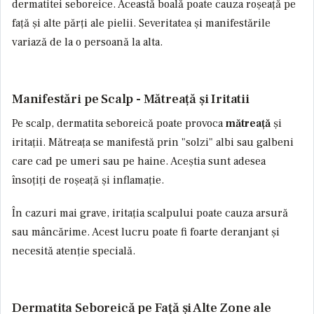
dermatitei seboreice. Această boală poate cauza roșeață pe
față și alte părți ale pielii. Severitatea și manifestările
variază de la o persoană la alta.
Manifestări pe Scalp - Mătreață și Iritatii
Pe scalp, dermatita seboreică poate provoca
mătreață
și
iritații. Mătreața se manifestă prin "solzi" albi sau galbeni
care cad pe umeri sau pe haine. Aceștia sunt adesea
însoțiți de roșeață și inflamație.
În cazuri mai grave, iritația scalpului poate cauza arsură
sau mâncărime. Acest lucru poate fi foarte deranjant și
necesită atenție specială.
Dermatita Seboreică pe Față și Alte Zone ale