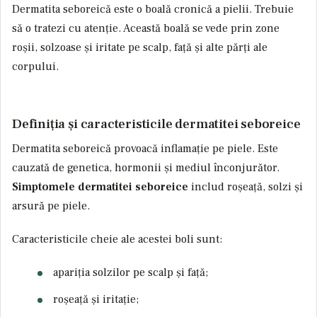
Dermatita seboreică este o boală cronică a pielii. Trebuie
să o tratezi cu atenție. Această boală se vede prin zone
roșii, solzoase și iritate pe scalp, față și alte părți ale
corpului.
Definiția și caracteristicile dermatitei seboreice
Dermatita seboreică provoacă inflamație pe piele. Este
cauzată de genetica, hormonii și mediul înconjurător.
Simptomele dermatitei seboreice
includ roșeață, solzi și
arsură pe piele.
Caracteristicile cheie ale acestei boli sunt:
apariția solzilor pe scalp și față;
roșeață și iritație;