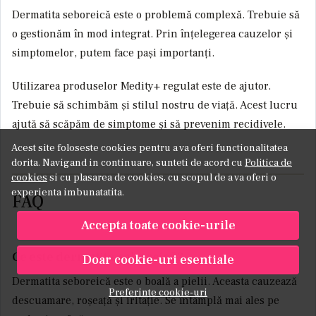
Dermatita seboreică este o problemă complexă. Trebuie să
o gestionăm în mod integrat. Prin înțelegerea cauzelor și
simptomelor, putem face pași importanți.
Utilizarea produselor Medity+ regulat este de ajutor.
Trebuie să schimbăm și stilul nostru de viață. Acest lucru
ajută să scăpăm de simptome și să prevenim recidivele.
Acest site foloseste cookies pentru a va oferi functionalitatea
dorita. Navigand in continuare, sunteti de acord cu
Politica de
cookies
si cu plasarea de cookies, cu scopul de a va oferi o
experienta imbunatatita.
FAQ
Accepta toate cookie-urile
Ce este dermatita seboreică?
Doar cookie-uri esentiale
Dermatita seboreică este o boală a pielii. Aceasta cauzează
Preferinte cookie-uri
descuamare, roșeață și iritație. Se întâmplă mai ales pe