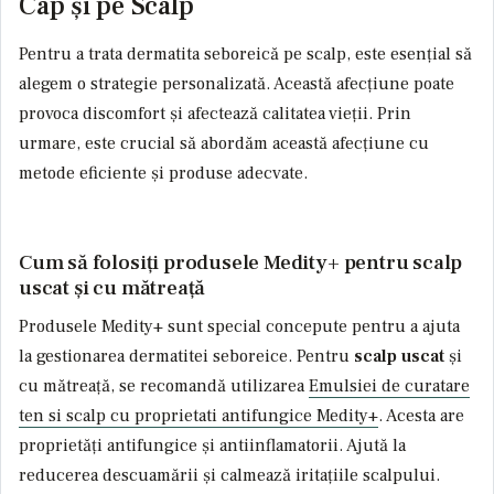
Cap și pe Scalp
Pentru a trata dermatita seboreică pe scalp, este esențial să
alegem o strategie personalizată. Această afecțiune poate
provoca discomfort și afectează calitatea vieții. Prin
urmare, este crucial să abordăm această afecțiune cu
metode eficiente și produse adecvate.
Cum să folosiți produsele Medity+ pentru scalp
uscat și cu mătreață
Produsele Medity+ sunt special concepute pentru a ajuta
la gestionarea dermatitei seboreice. Pentru
scalp uscat
și
cu mătreață, se recomandă utilizarea
Emulsiei de curatare
ten si scalp cu proprietati antifungice Medity+
. Acesta are
proprietăți antifungice și antiinflamatorii. Ajută la
reducerea descuamării și calmează iritațiile scalpului.