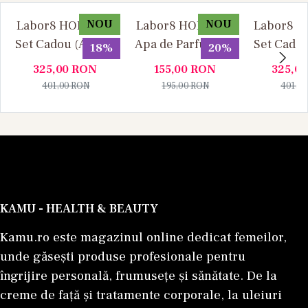
NOU
NOU
Labor8 HOD 881 -
Labor8 HOD 881 -
Labor8 BI
Set Cadou (Apa de
Apa de Parfum, 30
Set Cadou
18%
20%
Parfum 100 ml +
ml, Unisex
Parfum 1
325,00
RON
155,00
RON
325,0
Apa de Parfum 10
Apa de P
401,00
RON
195,00
RON
401,0
ml), Unisex
ml), U
KAMU - HEALTH & BEAUTY
Kamu.ro este magazinul online dedicat femeilor,
unde găsești produse profesionale pentru
îngrijire personală, frumusețe și sănătate. De la
creme de față și tratamente corporale, la uleiuri