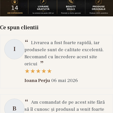
Ce spun clientii
Livrarea a fost foarte rapidă, iar
I
produsele sunt de calitate excelentă.
Recomand cu încredere acest site
oricui
Ioana Perju
06 mai 2026
Am comandat de pe acest site fără
B
să îl cunosc și produsul a venit foarte