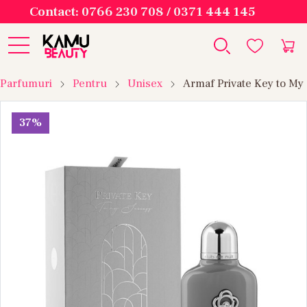
Contact: 0766 230 708 / 0371 444 145
Parfumuri
Pentru
Unisex
Armaf Private Key to My
37%