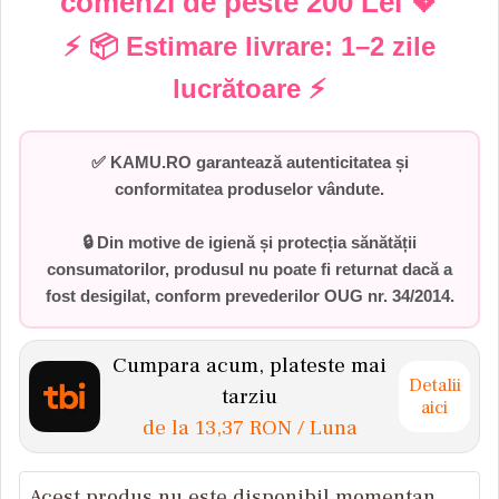
comenzi de peste
200 Lei
💖
⚡ 📦 Estimare livrare:
1–2 zile
lucrătoare
⚡
✅
KAMU.RO garantează autenticitatea și
conformitatea produselor vândute.
🔒 Din motive de igienă și protecția sănătății
consumatorilor,
produsul nu poate fi returnat dacă a
fost desigilat
, conform prevederilor
OUG nr. 34/2014
.
Cumpara acum, plateste mai
Detalii
tarziu
aici
de la
13,37 RON
/ Luna
Acest produs nu este disponibil momentan.