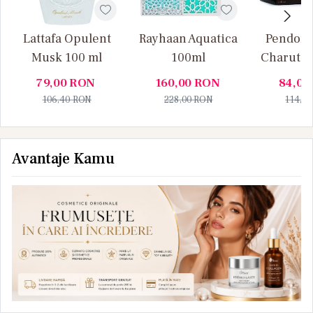
Lattafa Opulent
Rayhaan Aquatica
Pendora
Musk 100 ml
100ml
Charuto 
Vanille
79,00
RON
160,00
RON
84,00
106,40
RON
228,00
RON
114,0
Avantaje Kamu