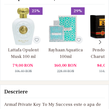
25%
29%
Lattafa Opulent
Rayhaan Aquatica
Pendora
Musk 100 ml
100ml
Charuto 
Vanille
79,00
RON
160,00
RON
84,00
106,40
RON
228,00
RON
114,0
Descriere
Armaf Private Key To My Success este o apa de