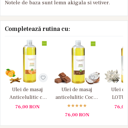
Notele de baza sunt lemn akigala si vetiver.
Completează rutina cu:
Ulei de masaj
Ulei de masaj
Ulei de
Anticelulitic cu
anticelulitic Cocos
LOTUS 
Portocale si
si Ciocolata
Yamun
76,00
RON
76,0
Scortisoara,
Yamuna 1L
76,00
RON
Yamuna 1 L