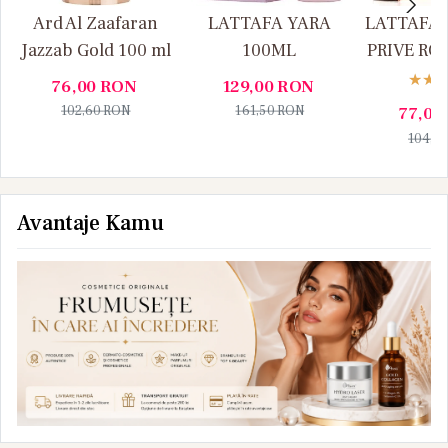
Ard Al Zaafaran
LATTAFA YARA
LATTAFA
Jazzab Gold 100 ml
100ML
PRIVE RO
76,00
RON
129,00
RON
102,60
RON
161,50
RON
77,00
104,5
Avantaje Kamu