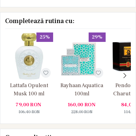
Completează rutina cu:
25%
29%
Lattafa Opulent
Rayhaan Aquatica
Pendora
Musk 100 ml
100ml
Charuto 
Vanille
79,00
RON
160,00
RON
84,00
106,40
RON
228,00
RON
114,0