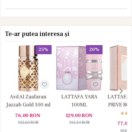
Te-ar putea interesa și
25%
20%
Ard Al Zaafaran
LATTAFA YARA
LATTAFA
Jazzab Gold 100 ml
100ML
PRIVE RO
76,00
RON
129,00
RON
102,60
RON
161,50
RON
77,00
104,5