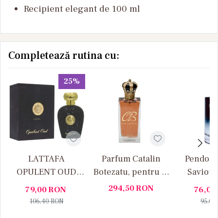
Recipient elegant de 100 ml
Completează rutina cu:
25%
LATTAFA
Parfum Catalin
Pendora
OPULENT OUD
Botezatu, pentru El
Saviour
100ML
- 100ml
294,50
RON
79,00
RON
76,00
106,40
RON
95,00