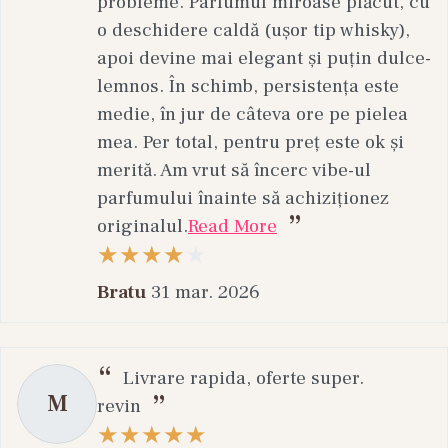
probleme. Parfumul miroase plăcut, cu
o deschidere caldă (ușor tip whisky),
apoi devine mai elegant și puțin dulce-
lemnos. În schimb, persistența este
medie, în jur de câteva ore pe pielea
mea. Per total, pentru preț este ok și
merită. Am vrut să încerc vibe-ul
parfumului înainte să achiziționez
originalul.
Read More
Bratu
31 mar. 2026
Livrare rapida, oferte super.
M
revin