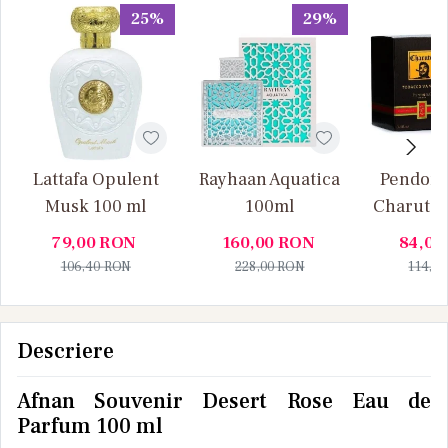
25%
29%
Lattafa Opulent
Rayhaan Aquatica
Pendora
Musk 100 ml
100ml
Charuto 
Vanille
79,00
RON
160,00
RON
84,00
106,40
RON
228,00
RON
114,0
Descriere
Afnan Souvenir Desert Rose Eau de
Parfum 100 ml