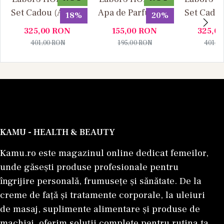
Set Cadou (Apa de
Apa de Parfum, 30
Set Cadou
18%
20%
Parfum 100 ml +
ml, Unisex
Parfum 1
325,00
RON
155,00
RON
325,0
Apa de Parfum 10
Apa de P
401,00
RON
195,00
RON
401,0
ml), Unisex
ml), U
KAMU - HEALTH & BEAUTY
Kamu.ro este magazinul online dedicat femeilor,
unde găsești produse profesionale pentru
îngrijire personală, frumusețe și sănătate. De la
creme de față și tratamente corporale, la uleiuri
de masaj, suplimente alimentare și produse de
machiaj, oferim soluții complete pentru rutina ta