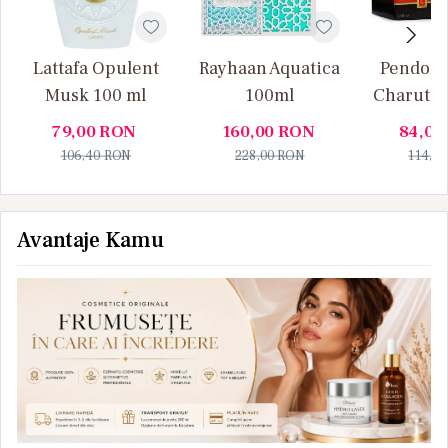
Lattafa Opulent
Rayhaan Aquatica
Pendora
Musk 100 ml
100ml
Charuto 
Vanille
79,00
RON
160,00
RON
84,00
106,40
RON
228,00
RON
114,0
Avantaje Kamu