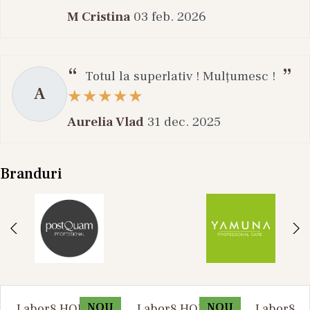
M Cristina
03 feb. 2026
Totul la superlativ ! Mulțumesc !
A
Aurelia Vlad
31 dec. 2025
Branduri
NOU
NOU
Labor8 HOD 881 -
Labor8 HOD 881 -
Labor8 BI