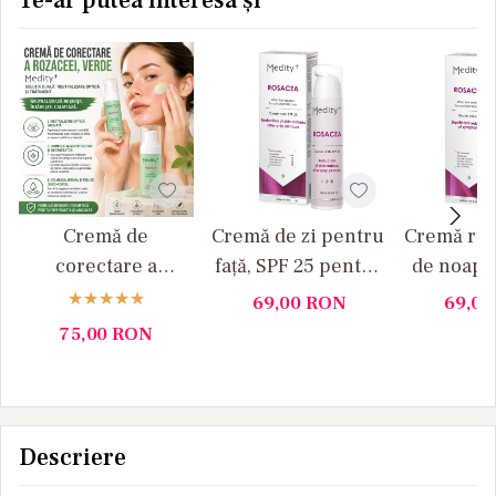
Te-ar putea interesa și
Cremă de
Cremă de zi pentru
Cremă rep
corectare a
față, SPF 25 pentru
de noapt
rozaceei, verde, 30
pielea cu rozacee
pielea cu
69,00
RON
69,0
ml Medity+
Medity+
50 ml M
75,00
RON
Descriere