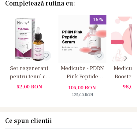
Completează rutina cu:
16%
Ser regenerant
Medicube - PDRN
Medicube
pentru tenul cu
Pink Peptide
Booster G
rozacee Medity+
Serum - Ser facial
facial cu
52,00
RON
98,0
105,00
RON
de Fermitate Anti
fermi
125,00
RON
Age, Hidratare si
hidrat
Luminozitate
regen
profun
Ce spun clientii
Pept