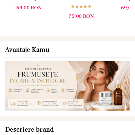
pielea cu rozacee
rozaceei, verde, 30
pielea cu
69,00
RON
69,0
Medity+
ml Medity+
50 ml M
75,00
RON
Avantaje Kamu
Descriere brand