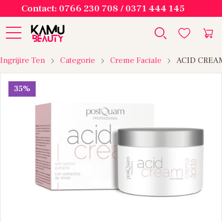
Contact: 0766 230 708 / 0371 444 145
Ingrijire Ten
Categorie
Creme Faciale
ACID CREAM 
35%