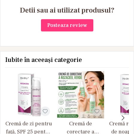
Detii sau ai utilizat produsul?
Posteaza review
Iubite în aceeași categorie
Cremă de zi pentru
Cremă de
Cremă rep
față, SPF 25 pentru
corectare a
de noapt